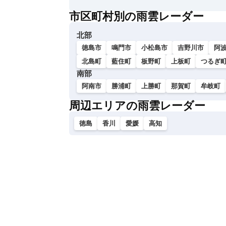
い
市区町村別の雨雲レーダー
北部
徳島市
鳴門市
小松島市
吉野川市
阿
北島町
藍住町
板野町
上板町
つるぎ
南部
阿南市
勝浦町
上勝町
那賀町
牟岐町
周辺エリアの雨雲レーダー
徳島
香川
愛媛
高知