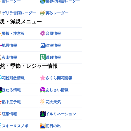
雷レーダー
世界の雨雲レーダー
ゲリラ雷雨レーダー
黄砂レーダー
災・減災メニュー
警報・注意報
台風情報
地震情報
津波情報
火山情報
避難情報
然・季節・レジャー情報
花粉飛散情報
さくら開花情報
ほたる情報
あじさい情報
ー
世界の雨雲レーダー
熱中症予報
花火天気
紅葉情報
イルミネーション
スキー＆スノボ
初日の出