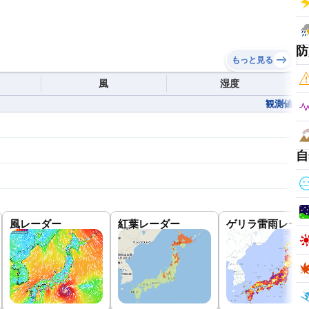
防
もっと見る
風
湿度
観測値
自
風レーダー
紅葉レーダー
ゲリラ雷雨レーダ