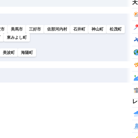
天
波市
美馬市
三好市
佐那河内村
石井町
神山町
松茂町
町
東みよし町
美波町
海陽町
レ