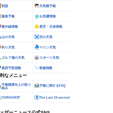
初詣
天気痛予報
服装予報
お洗濯情報
紫外線情報
星空・天体情報
山の天気
空の天気
釣り天気
マリン天気
ゴルフ場の天気
スポーツ天気
風邪予防指数
乾燥指数
利なメニュー
予報精度向上の取り
予報に関するFAQ
組み
SORASHOP
The Last 10-second
ェザーニュース公式SNS