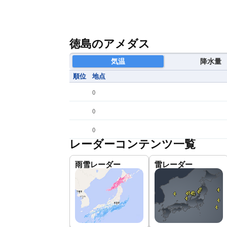
徳島のアメダス
気温
降水量
順位
地点
(
)
(
)
(
)
レーダーコンテンツ一覧
雨雪レーダー
雷レーダー