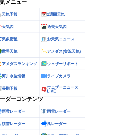
気メニュー
天気予報
2週間天気
天気図
過去天気図
気象衛星
お天気ニュース
世界天気
アメダス(実況天気)
アメダスランキング
ウェザーリポート
河川水位情報
ライブカメラ
ウェザーニュース
長期予報
LiVE
ーダーコンテンツ
雨雲レーダー
雨雪レーダー
積雪レーダー
風レーダー