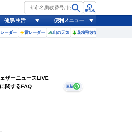
現在地
健康/生活
便利メニュー
風レーダー
雷レーダー
山の天気
花粉飛散情報
世界天気
ェザーニュースLiVE
に関するFAQ
更新