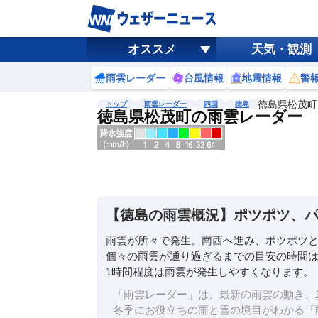
オススメ
天気・観測
雨雲レーダー
台風情報
地震情報
警
徳島県松茂町
トップ
雨雲レーダー
四国
徳島
徳島県松茂町の雨雲レーダー
地図選択
背景色調整
明
る
い
【徳島の雨雲概況】ポツポツ、
暗
い
雨雲が所々で発生。南西へ進み、ポツポツ
個々の雨雲が通り過ぎるまでの目安の時間は
濃淡調整
1時間程度は雨雲が発生しやすくなります。
薄
い
「雨雲レーダー」は、最新の雨雲の動き、1
濃
冬季にお役立ちの雨と雪の境目がわかる「