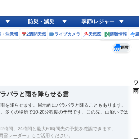
ゲリラ
風
防災・減災
季節/レジャー
黄砂
報・注意報
2週間天気
ライブカメラ
天気図
避難情報
予報士コメント
天気
台風
雨雲
ウ
雨
パラパラと雨を降らせる雲
と雨を降らせます。局地的にパラパラと降ることもあります。
、多くの場所で10-20分程度の予想です。この先、山沿いでは
2時間、24時間と最大60時間先の予想を確認できます。
雨雪レーダー」もご活用ください。