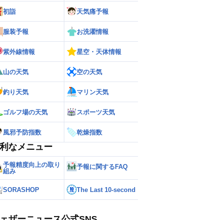
初詣
天気痛予報
服装予報
お洗濯情報
紫外線情報
星空・天体情報
山の天気
空の天気
釣り天気
マリン天気
ゴルフ場の天気
スポーツ天気
風邪予防指数
乾燥指数
利なメニュー
予報精度向上の取り
予報に関するFAQ
組み
SORASHOP
The Last 10-second
ェザーニュース公式SNS