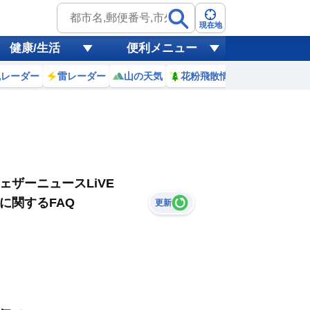
現在地
健康/生活
便利メニュー
風レーダー
雷レーダー
山の天気
花粉飛散情報
世界天気
ェザーニュースLiVE
に関するFAQ
更新