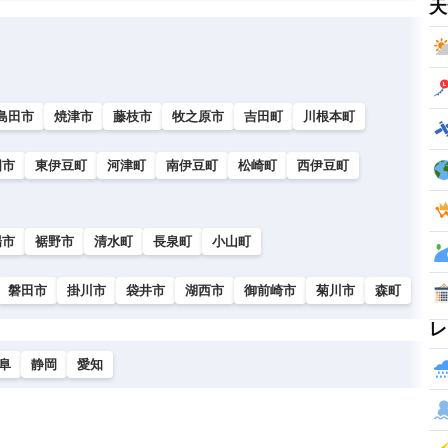
天
島田市
焼津市
藤枝市
牧之原市
吉田町
川根本町
国市
東伊豆町
河津町
南伊豆町
松崎町
西伊豆町
場市
裾野市
清水町
長泉町
小山町
磐田市
掛川市
袋井市
湖西市
御前崎市
菊川市
森町
レ
阜
静岡
愛知