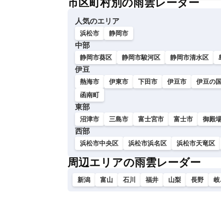
市区町村別の雨雲レーダー
い
人気のエリア
浜松市
静岡市
中部
静岡市葵区
静岡市駿河区
静岡市清水区
伊豆
熱海市
伊東市
下田市
伊豆市
伊豆の
函南町
東部
沼津市
三島市
富士宮市
富士市
御殿
西部
浜松市中央区
浜松市浜名区
浜松市天竜区
周辺エリアの雨雲レーダー
新潟
富山
石川
福井
山梨
長野
岐