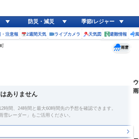
ゲリラ
風
防災・減災
季節/レジャー
黄砂
報・注意報
2週間天気
ライブカメラ
天気図
避難情報
予報士コメント
天気
台風
町
雨雲
ウ
雨
雲はありません
2時間、24時間と最大60時間先の予想を確認できます。
雨雪レーダー」もご活用ください。