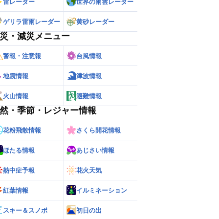
雷レーダー
世界の雨雲レーダー
ゲリラ雷雨レーダー
黄砂レーダー
災・減災メニュー
警報・注意報
台風情報
地震情報
津波情報
火山情報
避難情報
然・季節・レジャー情報
花粉飛散情報
さくら開花情報
ほたる情報
あじさい情報
熱中症予報
花火天気
紅葉情報
イルミネーション
スキー＆スノボ
初日の出
ー
世界の雨雲レーダー