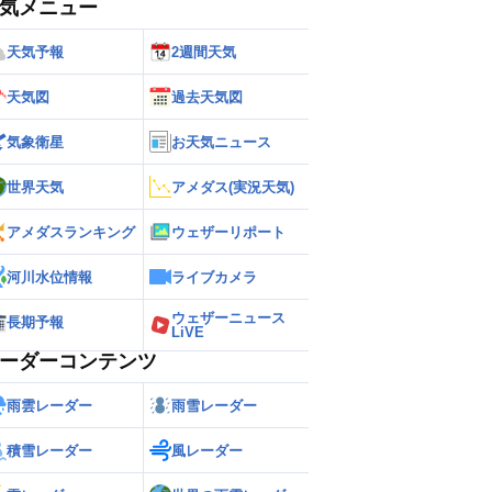
気メニュー
天気予報
2週間天気
天気図
過去天気図
気象衛星
お天気ニュース
世界天気
アメダス(実況天気)
アメダスランキング
ウェザーリポート
河川水位情報
ライブカメラ
ウェザーニュース
長期予報
LiVE
ーダーコンテンツ
雨雲レーダー
雨雪レーダー
積雪レーダー
風レーダー