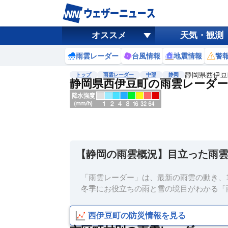
オススメ
天気・観測
雨雲レーダー
台風情報
地震情報
警
静岡県西伊豆
トップ
雨雲レーダー
中部
静岡
静岡県西伊豆町の雨雲レーダー
地図選択
背景色調整
明
る
い
【静岡の雨雲概況】目立った雨
暗
い
「雨雲レーダー」は、最新の雨雲の動き、1
濃淡調整
冬季にお役立ちの雨と雪の境目がわかる「
薄
い
西伊豆町の防災情報を見る
濃