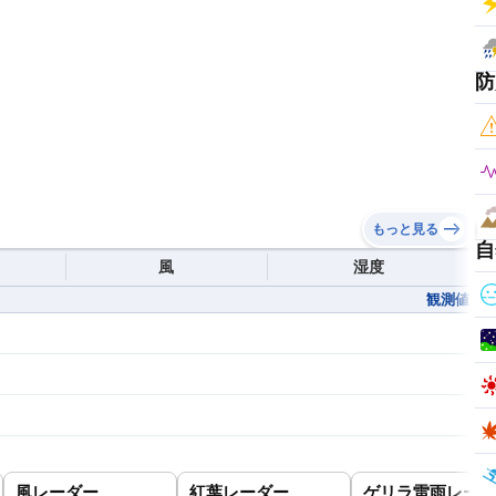
防
もっと見る
自
風
湿度
観測値
風レーダー
紅葉レーダー
ゲリラ雷雨レーダ