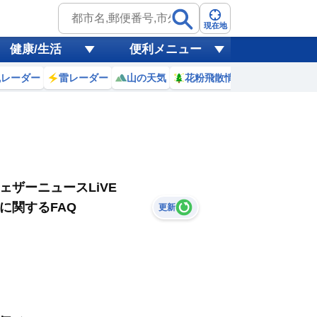
現在地
健康/生活
便利メニュー
風レーダー
雷レーダー
山の天気
花粉飛散情報
世界天気
ェザーニュースLiVE
に関するFAQ
更新