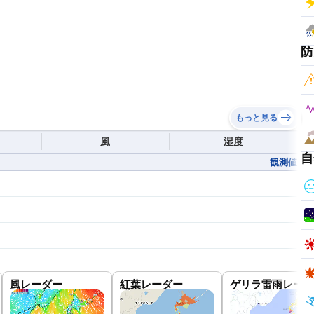
防
もっと見る
風
湿度
自
観測値
風レーダー
紅葉レーダー
ゲリラ雷雨レーダ