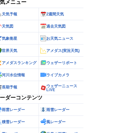
気メニュー
天気予報
2週間天気
天気図
過去天気図
気象衛星
お天気ニュース
世界天気
アメダス(実況天気)
アメダスランキング
ウェザーリポート
河川水位情報
ライブカメラ
ウェザーニュース
長期予報
LiVE
ーダーコンテンツ
雨雲レーダー
雨雪レーダー
積雪レーダー
風レーダー