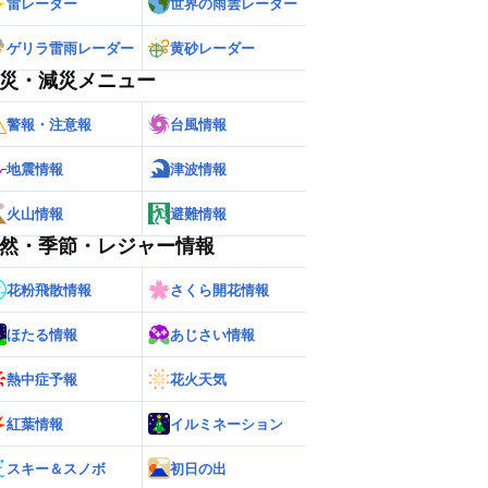
雷レーダー
世界の雨雲レーダー
ゲリラ雷雨レーダー
黄砂レーダー
災・減災メニュー
警報・注意報
台風情報
地震情報
津波情報
火山情報
避難情報
然・季節・レジャー情報
花粉飛散情報
さくら開花情報
ほたる情報
あじさい情報
熱中症予報
花火天気
紅葉情報
イルミネーション
ー
世界の雨雲レーダー
スキー＆スノボ
初日の出