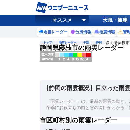
オススメ
天気・観測
雨雲レーダー
台風情報
地震情報
警
静岡県藤枝市
トップ
雨雲レーダー
中部
静岡
静岡県藤枝市の雨雲レーダー
地図選択
背景色調整
明
る
い
【静岡の雨雲概況】目立った雨
暗
い
「雨雲レーダー」は、最新の雨雲の動き、1
濃淡調整
冬季にお役立ちの雨と雪の境目がわかる「
薄
市区町村別の雨雲レーダー
い
濃