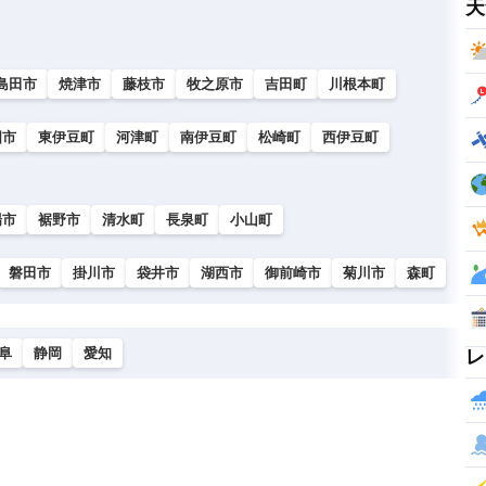
天
島田市
焼津市
藤枝市
牧之原市
吉田町
川根本町
国市
東伊豆町
河津町
南伊豆町
松崎町
西伊豆町
場市
裾野市
清水町
長泉町
小山町
磐田市
掛川市
袋井市
湖西市
御前崎市
菊川市
森町
阜
静岡
愛知
レ