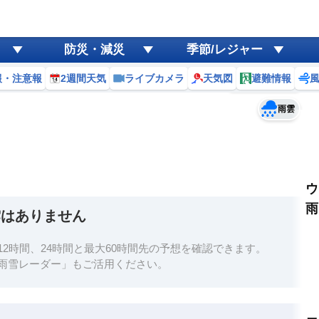
ゲリラ
風
防災・減災
季節/レジャー
黄砂
報・注意報
2週間天気
ライブカメラ
天気図
避難情報
予報士コメント
天気
台風
雨雲
ウ
雨
雲はありません
2時間、24時間と最大60時間先の予想を確認できます。
雨雪レーダー」もご活用ください。