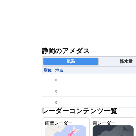
静岡のアメダス
気温
降水量
順位
地点
(
)
(
)
(
)
レーダーコンテンツ一覧
雨雪レーダー
雷レーダー