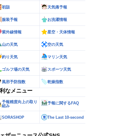
初詣
天気痛予報
服装予報
お洗濯情報
紫外線情報
星空・天体情報
山の天気
空の天気
釣り天気
マリン天気
ゴルフ場の天気
スポーツ天気
風邪予防指数
乾燥指数
利なメニュー
予報精度向上の取り
予報に関するFAQ
組み
SORASHOP
The Last 10-second
ェザーニュース公式SNS