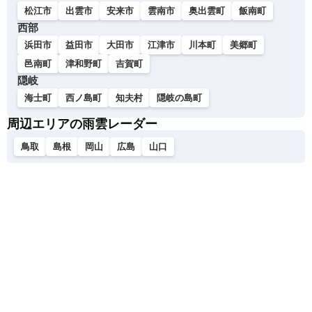
松江市
出雲市
安来市
雲南市
奥出雲町
飯南町
西部
浜田市
益田市
大田市
江津市
川本町
美郷町
邑南町
津和野町
吉賀町
隠岐
海士町
西ノ島町
知夫村
隠岐の島町
周辺エリアの雨雲レーダー
鳥取
島根
岡山
広島
山口