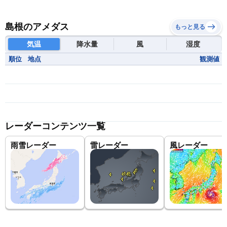
島根のアメダス
もっと見る
気温
降水量
風
湿度
順位
地点
観測値
レーダーコンテンツ一覧
雨雪レーダー
雷レーダー
風レーダー