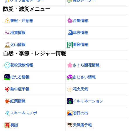
ゲリラ雷雨レーダー
黄砂レーダー
防災・減災メニュー
警報・注意報
台風情報
地震情報
津波情報
火山情報
避難情報
自然・季節・レジャー情報
花粉飛散情報
さくら開花情報
ほたる情報
あじさい情報
熱中症予報
花火天気
紅葉情報
イルミネーション
スキー＆スノボ
初日の出
初詣
天気痛予報