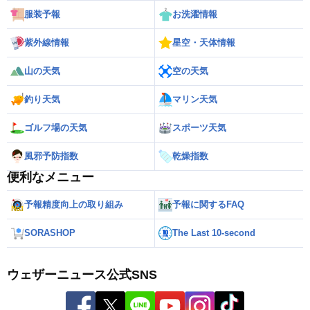
服装予報
お洗濯情報
紫外線情報
星空・天体情報
山の天気
空の天気
釣り天気
マリン天気
ゴルフ場の天気
スポーツ天気
風邪予防指数
乾燥指数
便利なメニュー
予報精度向上の取り組み
予報に関するFAQ
SORASHOP
The Last 10-second
ウェザーニュース公式SNS