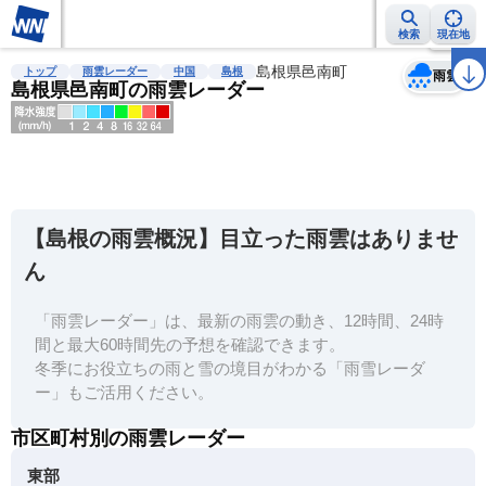
検索
現在地
天気
台風
雨雲レーダー
台風情報
地震情報
島根県邑南町
警報・注意報
2週間天気
ラ
トップ
雨雲レーダー
中国
島根
雨雲
島根県邑南町の雨雲レーダー
明
る
い
【島根の雨雲概況】目立った雨雲はありませ
暗
ん
い
「雨雲レーダー」は、最新の雨雲の動き、12時間、24時
薄
間と最大60時間先の予想を確認できます。
い
冬季にお役立ちの雨と雪の境目がわかる「雨雪レーダ
濃
ー」もご活用ください。
い
市区町村別の雨雲レーダー
東部