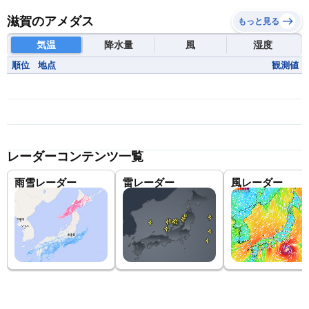
滋賀のアメダス
もっと見る
気温
降水量
風
湿度
順位
地点
観測値
レーダーコンテンツ一覧
雨雪レーダー
雷レーダー
風レーダー