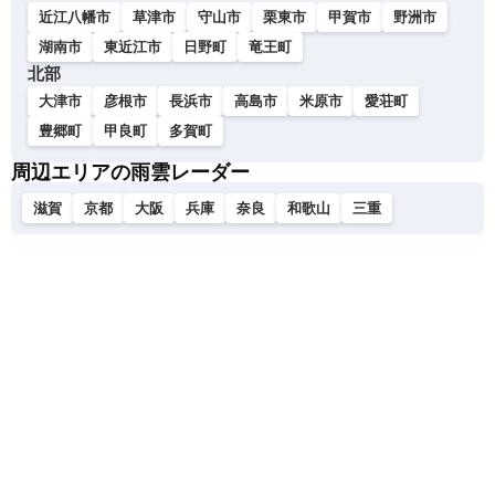
近江八幡市
草津市
守山市
栗東市
甲賀市
野洲市
湖南市
東近江市
日野町
竜王町
北部
大津市
彦根市
長浜市
高島市
米原市
愛荘町
豊郷町
甲良町
多賀町
周辺エリアの雨雲レーダー
滋賀
京都
大阪
兵庫
奈良
和歌山
三重