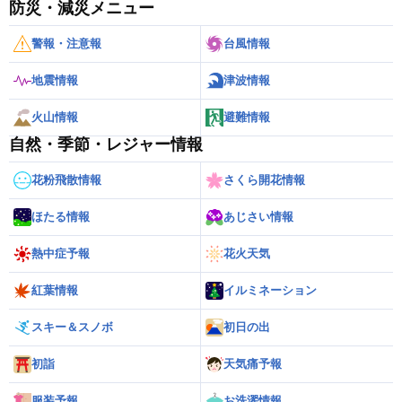
防災・減災メニュー
警報・注意報
台風情報
地震情報
津波情報
火山情報
避難情報
自然・季節・レジャー情報
花粉飛散情報
さくら開花情報
ほたる情報
あじさい情報
熱中症予報
花火天気
紅葉情報
イルミネーション
スキー＆スノボ
初日の出
初詣
天気痛予報
服装予報
お洗濯情報