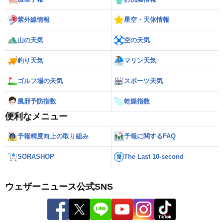
紫外線情報
星空・天体情報
山の天気
空の天気
釣り天気
マリン天気
ゴルフ場の天気
スポーツ天気
風邪予防指数
乾燥指数
便利なメニュー
予報精度向上の取り組み
予報に関するFAQ
SORASHOP
The Last 10-second
ウェザーニュース公式SNS