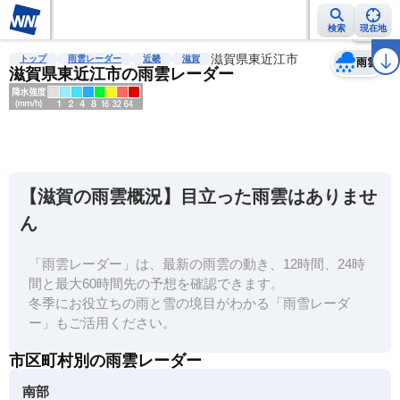
検索
現在地
天気
台風
雨雲レーダー
台風情報
地震情報
滋賀県東近江市
警報・注意報
2週間天気
ラ
トップ
雨雲レーダー
近畿
滋賀
雨雲
滋賀県東近江市の雨雲レーダー
明
る
い
【滋賀の雨雲概況】目立った雨雲はありませ
暗
ん
い
「雨雲レーダー」は、最新の雨雲の動き、12時間、24時
薄
間と最大60時間先の予想を確認できます。
い
冬季にお役立ちの雨と雪の境目がわかる「雨雪レーダ
濃
ー」もご活用ください。
い
市区町村別の雨雲レーダー
南部