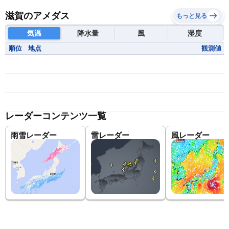
滋賀のアメダス
もっと見る
気温
降水量
風
湿度
順位
地点
観測値
レーダーコンテンツ一覧
雨雪レーダー
雷レーダー
風レーダー