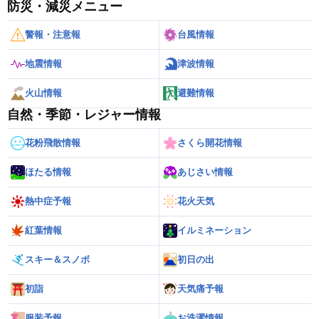
防災・減災メニュー
警報・注意報
台風情報
地震情報
津波情報
火山情報
避難情報
自然・季節・レジャー情報
花粉飛散情報
さくら開花情報
ほたる情報
あじさい情報
熱中症予報
花火天気
紅葉情報
イルミネーション
スキー＆スノボ
初日の出
初詣
天気痛予報
服装予報
お洗濯情報