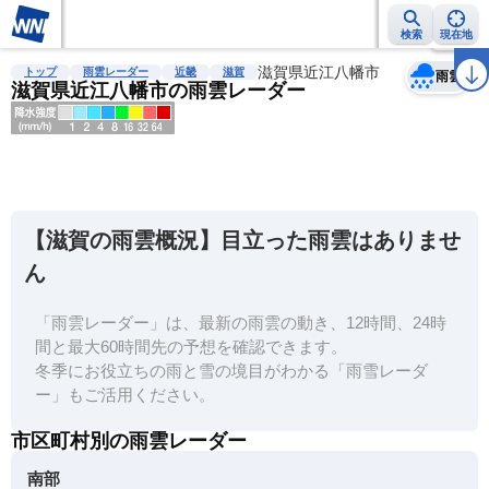
検索
現在地
天気
台風
雨雲レーダー
台風情報
地震情報
滋賀県近江八幡市
警報・注意報
2週間天気
ラ
トップ
雨雲レーダー
近畿
滋賀
雨雲
滋賀県近江八幡市の雨雲レーダー
明
る
い
【滋賀の雨雲概況】目立った雨雲はありませ
暗
ん
い
「雨雲レーダー」は、最新の雨雲の動き、12時間、24時
薄
間と最大60時間先の予想を確認できます。
い
冬季にお役立ちの雨と雪の境目がわかる「雨雪レーダ
濃
ー」もご活用ください。
い
市区町村別の雨雲レーダー
南部