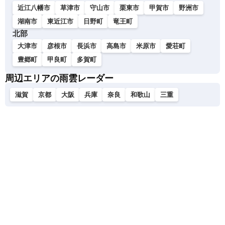
近江八幡市
草津市
守山市
栗東市
甲賀市
野洲市
湖南市
東近江市
日野町
竜王町
北部
大津市
彦根市
長浜市
高島市
米原市
愛荘町
豊郷町
甲良町
多賀町
周辺エリアの雨雲レーダー
滋賀
京都
大阪
兵庫
奈良
和歌山
三重