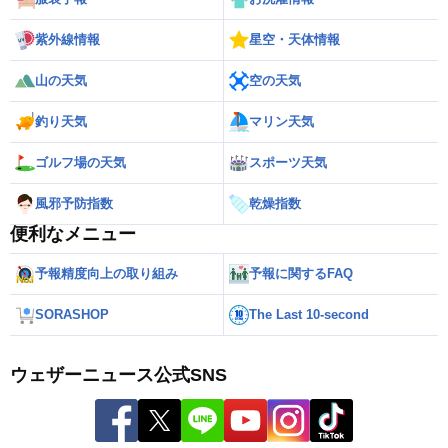
紫外線情報
星空・天体情報
山の天気
空の天気
釣り天気
マリン天気
ゴルフ場の天気
スポーツ天気
風邪予防指数
乾燥指数
便利なメニュー
予報精度向上の取り組み
予報に関するFAQ
SORASHOP
The Last 10-second
ウェザーニュース公式SNS