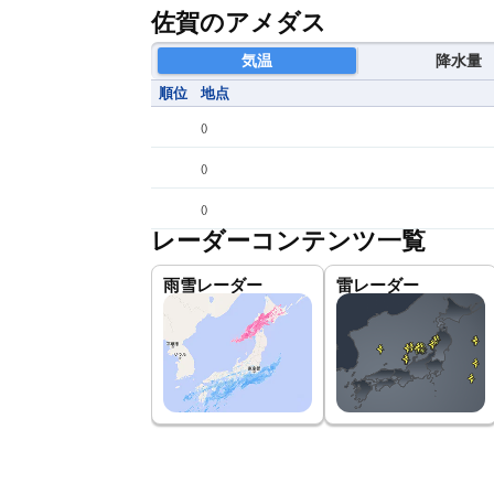
佐賀のアメダス
気温
降水量
順位
地点
(
)
(
)
(
)
レーダーコンテンツ一覧
雨雪レーダー
雷レーダー