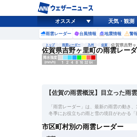
オススメ
天気・観測
雨雲レーダー
台風情報
地震情報
警
佐賀県吉野ヶ
トップ
雨雲レーダー
九州
佐賀
佐賀県吉野ヶ里町の雨雲レー
地図選択
背景色調整
明
る
い
【佐賀の雨雲概況】目立った雨
暗
い
「雨雲レーダー」は、最新の雨雲の動き、1
濃淡調整
冬季にお役立ちの雨と雪の境目がわかる「
薄
市区町村別の雨雲レーダー
い
濃