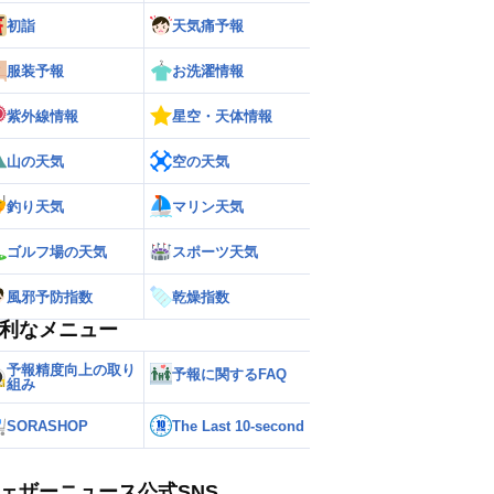
初詣
天気痛予報
服装予報
お洗濯情報
紫外線情報
星空・天体情報
山の天気
空の天気
釣り天気
マリン天気
ゴルフ場の天気
スポーツ天気
風邪予防指数
乾燥指数
利なメニュー
予報精度向上の取り
予報に関するFAQ
組み
SORASHOP
The Last 10-second
ェザーニュース公式SNS