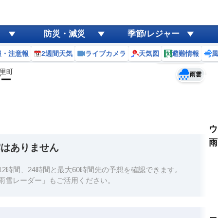
ゲリラ
風
防災・減災
季節/レジャー
黄砂
報・注意報
2週間天気
ライブカメラ
天気図
避難情報
予報士コメント
天気
台風
里町
雨雲
ダー
ウ
雨
雲はありません
2時間、24時間と最大60時間先の予想を確認できます。
雨雪レーダー」もご活用ください。