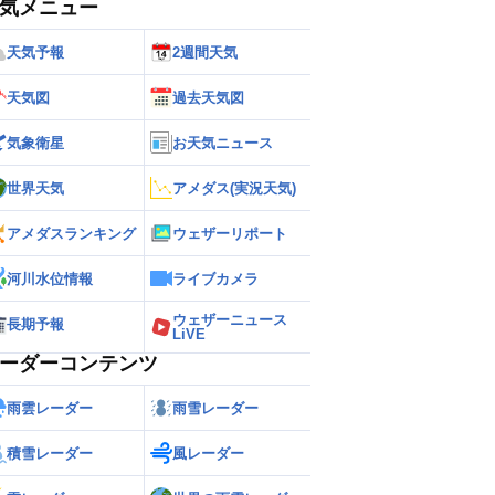
気メニュー
天気予報
2週間天気
天気図
過去天気図
気象衛星
お天気ニュース
世界天気
アメダス(実況天気)
アメダスランキング
ウェザーリポート
河川水位情報
ライブカメラ
ウェザーニュース
長期予報
LiVE
ーダーコンテンツ
雨雲レーダー
雨雪レーダー
積雪レーダー
風レーダー