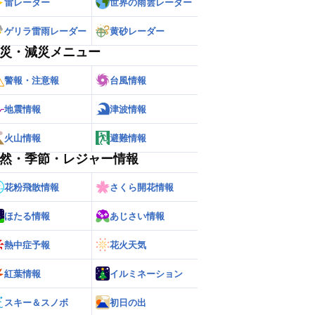
雷レーダー
世界の雨雲レーダー
ゲリラ雷雨レーダー
黄砂レーダー
災・減災メニュー
警報・注意報
台風情報
地震情報
津波情報
火山情報
避難情報
然・季節・レジャー情報
ー
世界の雨雲レーダー
花粉飛散情報
さくら開花情報
ほたる情報
あじさい情報
熱中症予報
花火天気
紅葉情報
イルミネーション
スキー＆スノボ
初日の出