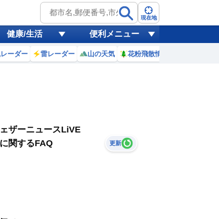
現在地
健康/生活
便利メニュー
風レーダー
雷レーダー
山の天気
花粉飛散情報
世界天気
ェザーニュースLiVE
に関するFAQ
更新