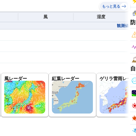
もっと見る
風
湿度
防
観測値
自
風レーダー
紅葉レーダー
ゲリラ雷雨レーダ