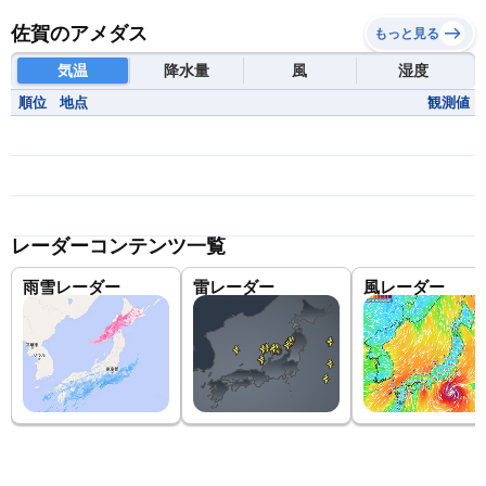
佐賀のアメダス
もっと見る
気温
降水量
風
湿度
順位
地点
観測値
レーダーコンテンツ一覧
雨雪レーダー
雷レーダー
風レーダー