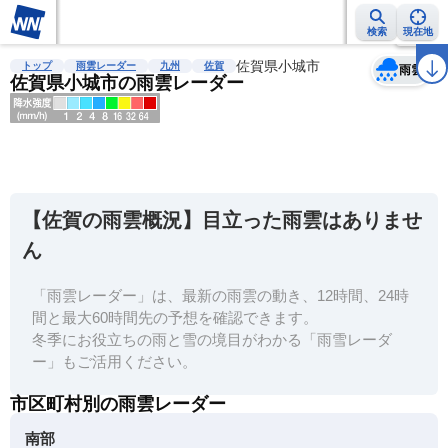
検索
現在地
天気
台風
雨雲レーダー
台風情報
地震情報
佐賀県小城市
警報・注意報
2週間天気
ラ
トップ
雨雲レーダー
九州
佐賀
雨雲
佐賀県小城市の雨雲レーダー
明
る
い
【佐賀の雨雲概況】目立った雨雲はありませ
暗
ん
い
「雨雲レーダー」は、最新の雨雲の動き、12時間、24時
薄
間と最大60時間先の予想を確認できます。
い
冬季にお役立ちの雨と雪の境目がわかる「雨雪レーダ
濃
ー」もご活用ください。
い
市区町村別の雨雲レーダー
南部