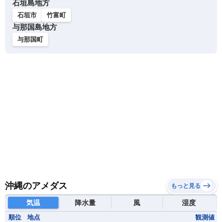
石垣島地方
石垣市
竹富町
与那国島地方
与那国町
沖縄のアメダス
もっと見る
気温
降水量
風
湿度
順位
地点
観測値