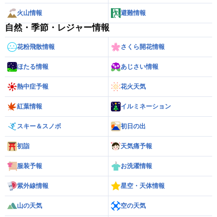
火山情報
避難情報
自然・季節・レジャー情報
花粉飛散情報
さくら開花情報
ほたる情報
あじさい情報
熱中症予報
花火天気
紅葉情報
イルミネーション
スキー＆スノボ
初日の出
初詣
天気痛予報
服装予報
お洗濯情報
紫外線情報
星空・天体情報
山の天気
空の天気