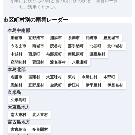
冬季にお役立ちの雨と雪の境目がわかる「雨雪レーダ
ー」もご活用ください。
市区町村別の雨雲レーダー
本島中南部
那覇市
宜野湾市
浦添市
糸満市
沖縄市
豊見城市
うるま市
南城市
読谷村
嘉手納町
北谷町
北中城村
中城村
西原町
与那原町
南風原町
渡嘉敷村
座間味村
粟国村
渡名喜村
八重瀬町
本島北部
名護市
国頭村
大宜味村
東村
今帰仁村
本部町
恩納村
宜野座村
金武町
伊江村
伊平屋村
伊是名村
久米島
久米島町
大東島地方
南大東村
北大東村
宮古島地方
宮古島市
多良間村