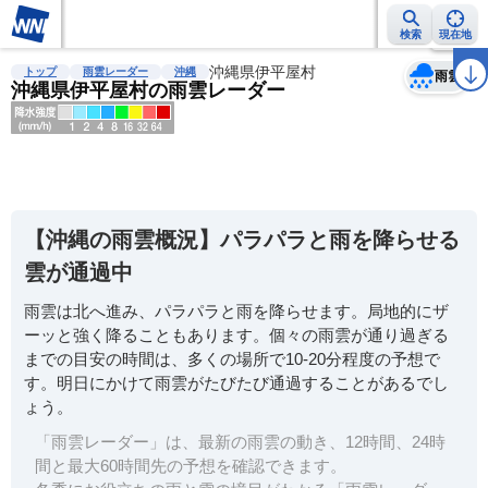
検索
現在地
天気
台風
雨雲レーダー
台風情報
地震情報
沖縄県伊平屋村
警報・注意報
2週間天気
ラ
トップ
雨雲レーダー
沖縄
雨雲
沖縄県伊平屋村の雨雲レーダー
明
る
い
【沖縄の雨雲概況】パラパラと雨を降らせる
暗
雲が通過中
い
雨雲は北へ進み、パラパラと雨を降らせます。局地的にザ
薄
ーッと強く降ることもあります。個々の雨雲が通り過ぎる
い
までの目安の時間は、多くの場所で10-20分程度の予想で
濃
す。明日にかけて雨雲がたびたび通過することがあるでし
い
ょう。
「雨雲レーダー」は、最新の雨雲の動き、12時間、24時
間と最大60時間先の予想を確認できます。