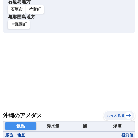
石垣島地方
石垣市
竹富町
与那国島地方
与那国町
沖縄のアメダス
もっと見る
気温
降水量
風
湿度
順位
地点
観測値