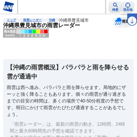
検索
現在地
天気
台風
雨雲レーダー
台風情報
地震情報
沖縄県豊見城市
警報・注意報
2週間天気
ラ
トップ
雨雲レーダー
沖縄
雨雲
沖縄県豊見城市の雨雲レーダー
明
る
い
【沖縄の雨雲概況】パラパラと雨を降らせる
暗
雲が通過中
い
雨雲は西へ進み、パラパラと雨を降らせます。局地的にザ
薄
ーッと強く降ることもあります。個々の雨雲が通り過ぎる
い
までの目安の時間は、多くの場所で40-50分程度の予想で
濃
す。明日にかけて雨雲がたびたび通過することがあるでし
い
ょう。
「雨雲レーダー」は、最新の雨雲の動き、12時間、24時
間と最大60時間先の予想を確認できます。