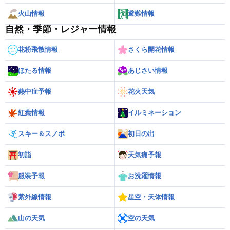
火山情報
避難情報
自然・季節・レジャー情報
花粉飛散情報
さくら開花情報
ほたる情報
あじさい情報
熱中症予報
花火天気
紅葉情報
イルミネーション
スキー＆スノボ
初日の出
初詣
天気痛予報
服装予報
お洗濯情報
紫外線情報
星空・天体情報
山の天気
空の天気