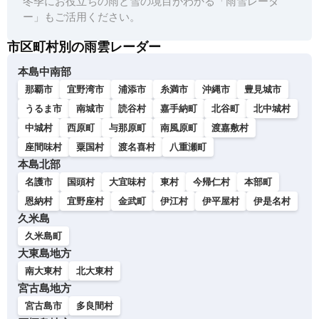
冬季にお役立ちの雨と雪の境目がわかる「雨雪レーダ
ー」もご活用ください。
市区町村別の雨雲レーダー
本島中南部
那覇市
宜野湾市
浦添市
糸満市
沖縄市
豊見城市
うるま市
南城市
読谷村
嘉手納町
北谷町
北中城村
中城村
西原町
与那原町
南風原町
渡嘉敷村
座間味村
粟国村
渡名喜村
八重瀬町
本島北部
名護市
国頭村
大宜味村
東村
今帰仁村
本部町
恩納村
宜野座村
金武町
伊江村
伊平屋村
伊是名村
久米島
久米島町
大東島地方
南大東村
北大東村
宮古島地方
宮古島市
多良間村