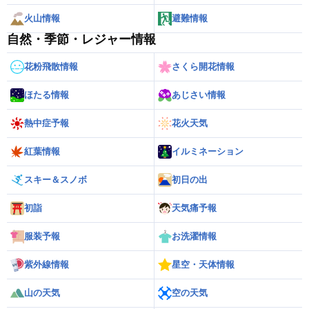
火山情報
避難情報
自然・季節・レジャー情報
花粉飛散情報
さくら開花情報
ほたる情報
あじさい情報
熱中症予報
花火天気
紅葉情報
イルミネーション
スキー＆スノボ
初日の出
初詣
天気痛予報
服装予報
お洗濯情報
紫外線情報
星空・天体情報
山の天気
空の天気