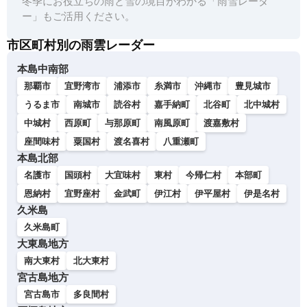
冬季にお役立ちの雨と雪の境目がわかる「雨雪レーダ
ー」もご活用ください。
市区町村別の雨雲レーダー
本島中南部
那覇市
宜野湾市
浦添市
糸満市
沖縄市
豊見城市
うるま市
南城市
読谷村
嘉手納町
北谷町
北中城村
中城村
西原町
与那原町
南風原町
渡嘉敷村
座間味村
粟国村
渡名喜村
八重瀬町
本島北部
名護市
国頭村
大宜味村
東村
今帰仁村
本部町
恩納村
宜野座村
金武町
伊江村
伊平屋村
伊是名村
久米島
久米島町
大東島地方
南大東村
北大東村
宮古島地方
宮古島市
多良間村