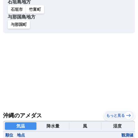
石垣島地方
石垣市
竹富町
与那国島地方
与那国町
沖縄のアメダス
もっと見る
気温
降水量
風
湿度
順位
地点
観測値