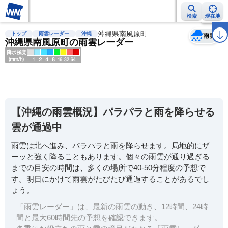
検索
現在地
天気
台風
雨雲レーダー
台風情報
地震情報
沖縄県南風原町
警報・注意報
2週間天気
ラ
トップ
雨雲レーダー
沖縄
雨雲
沖縄県南風原町の雨雲レーダー
明
る
い
【沖縄の雨雲概況】パラパラと雨を降らせる
暗
雲が通過中
い
雨雲は北へ進み、パラパラと雨を降らせます。局地的にザ
薄
ーッと強く降ることもあります。個々の雨雲が通り過ぎる
い
までの目安の時間は、多くの場所で40-50分程度の予想で
濃
す。明日にかけて雨雲がたびたび通過することがあるでし
い
ょう。
「雨雲レーダー」は、最新の雨雲の動き、12時間、24時
間と最大60時間先の予想を確認できます。