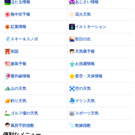
ほたる情報
あじさい情報
熱中症予報
花火天気
紅葉情報
イルミネーション
スキー＆スノボ
初日の出
初詣
天気痛予報
服装予報
お洗濯情報
紫外線情報
星空・天体情報
山の天気
空の天気
釣り天気
マリン天気
ゴルフ場の天気
スポーツ天気
風邪予防指数
乾燥指数
便利なメニュー