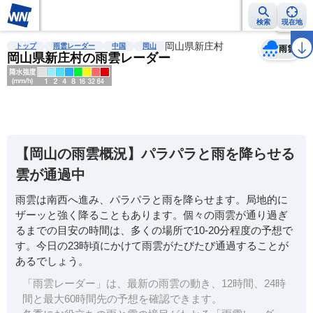
検索
現在地
天気
台風
雨雲レーダー
台風情報
地震情報
岡山県新庄村
警報・注意報
2週間天気
ラ
トップ
雨雲レーダー
中国
岡山
雨雲
岡山県新庄村の雨雲レーダー
明
る
い
【岡山の雨雲概況】パラパラと雨を降らせる
暗
雲が通過中
い
雨雲は南西へ進み、パラパラと雨を降らせます。局地的に
薄
ザーッと強く降ることもあります。個々の雨雲が通り過ぎ
い
るまでの目安の時間は、多くの場所で10-20分程度の予想で
濃
す。今日の23時頃にかけて雨雲がたびたび通過することが
い
あるでしょう。
「雨雲レーダー」は、最新の雨雲の動き、12時間、24時
間と最大60時間先の予想を確認できます。