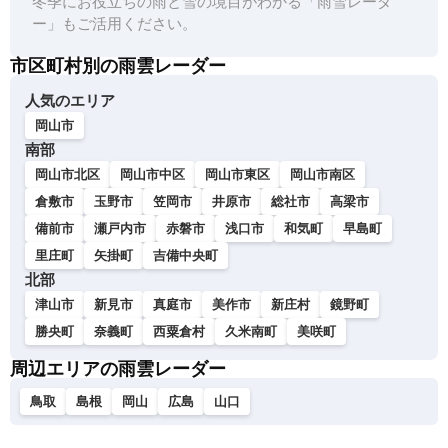
冬季にお役立ちの雨と雪の境目がわかる「雨雪レーダ
ー」もご活用ください。
市区町村別の雨雲レーダー
人気のエリア
岡山市
南部
岡山市北区
岡山市中区
岡山市東区
岡山市南区
倉敷市
玉野市
笠岡市
井原市
総社市
高梁市
備前市
瀬戸内市
赤磐市
浅口市
和気町
早島町
里庄町
矢掛町
吉備中央町
北部
津山市
新見市
真庭市
美作市
新庄村
鏡野町
勝央町
奈義町
西粟倉村
久米南町
美咲町
周辺エリアの雨雲レーダー
鳥取
島根
岡山
広島
山口