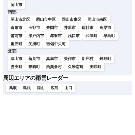
岡山市
南部
岡山市北区
岡山市中区
岡山市東区
岡山市南区
倉敷市
玉野市
笠岡市
井原市
総社市
高梁市
備前市
瀬戸内市
赤磐市
浅口市
和気町
早島町
里庄町
矢掛町
吉備中央町
北部
津山市
新見市
真庭市
美作市
新庄村
鏡野町
勝央町
奈義町
西粟倉村
久米南町
美咲町
周辺エリアの雨雲レーダー
鳥取
島根
岡山
広島
山口