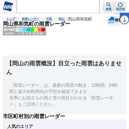
検索
現在地
天気
台風
雨雲レーダー
台風情報
地震情報
岡山県和気町
警報・注意報
2週間天気
ラ
トップ
雨雲レーダー
中国
岡山
雨雲
岡山県和気町の雨雲レーダー
明
る
い
【岡山の雨雲概況】目立った雨雲はありませ
暗
ん
い
「雨雲レーダー」は、最新の雨雲の動き、12時間、24時
薄
間と最大60時間先の予想を確認できます。
い
冬季にお役立ちの雨と雪の境目がわかる「雨雪レーダ
濃
ー」もご活用ください。
い
市区町村別の雨雲レーダー
人気のエリア