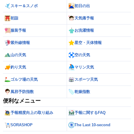
スキー＆スノボ
初日の出
初詣
天気痛予報
服装予報
お洗濯情報
紫外線情報
星空・天体情報
山の天気
空の天気
釣り天気
マリン天気
ゴルフ場の天気
スポーツ天気
風邪予防指数
乾燥指数
便利なメニュー
予報精度向上の取り組み
予報に関するFAQ
SORASHOP
The Last 10-second