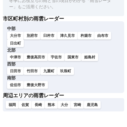
冬季にお役立ちの雨と雪の境目がわかる「雨雪レーダ
ー」もご活用ください。
市区町村別の雨雲レーダー
中部
大分市
別府市
臼杵市
津久見市
杵築市
由布市
日出町
北部
中津市
豊後高田市
宇佐市
国東市
姫島村
西部
日田市
竹田市
九重町
玖珠町
南部
佐伯市
豊後大野市
周辺エリアの雨雲レーダー
福岡
佐賀
長崎
熊本
大分
宮崎
鹿児島