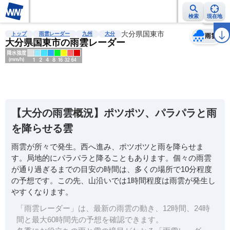
検索
現在地
天気
台風
雨雲レーダー
台風情報
地震情報
大分県国東市
警報・注意報
2週間天気
ラ
トップ
雨雲レーダー
九州
大分
雨雲
大分県国東市の雨雲レーダー
明
る
い
【大分の雨雲概況】ポツポツ、パラパラと雨
暗
を降らせる雲
い
雨雲が所々で発生。西へ進み、ポツポツと雨を降らせま
薄
す。局地的にパラパラと降ることもあります。個々の雨雲
い
が通り過ぎるまでの目安の時間は、多くの場所で10分程度
濃
の予想です。この先、山沿いでは1時間程度は雨雲が発生し
い
やすくなります。
「雨雲レーダー」は、最新の雨雲の動き、12時間、24時
間と最大60時間先の予想を確認できます。