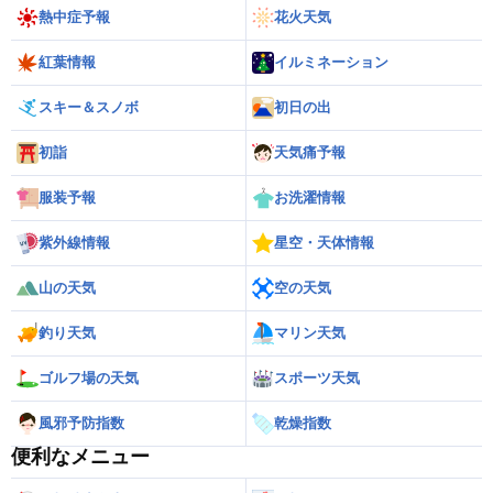
熱中症予報
花火天気
紅葉情報
イルミネーション
スキー＆スノボ
初日の出
初詣
天気痛予報
服装予報
お洗濯情報
紫外線情報
星空・天体情報
山の天気
空の天気
釣り天気
マリン天気
ゴルフ場の天気
スポーツ天気
風邪予防指数
乾燥指数
便利なメニュー