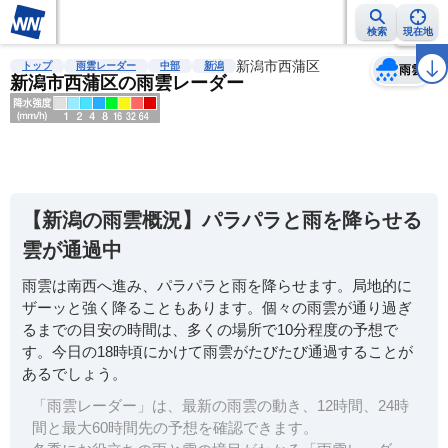
検索
現在地
天気
台風
雨雲レーダー
台風情報
地震情報
新潟市西蒲区
警報・注意報
2週間天気
ラ
トップ
雨雲レーダー
中部
新潟
雨雲
新潟市西蒲区の雨雲レーダー
明
る
い
【新潟の雨雲概況】パラパラと雨を降らせる
暗
雲が通過中
い
雨雲は南西へ進み、パラパラと雨を降らせます。局地的に
薄
ザーッと強く降ることもあります。個々の雨雲が通り過ぎ
い
るまでの目安の時間は、多くの場所で10分程度の予想で
濃
す。今日の18時頃にかけて雨雲がたびたび通過することが
い
あるでしょう。
「雨雲レーダー」は、最新の雨雲の動き、12時間、24時
間と最大60時間先の予想を確認できます。