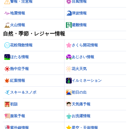
警報・注意報
台風情報
地震情報
津波情報
火山情報
避難情報
自然・季節・レジャー情報
花粉飛散情報
さくら開花情報
ほたる情報
あじさい情報
熱中症予報
花火天気
紅葉情報
イルミネーション
スキー＆スノボ
初日の出
初詣
天気痛予報
服装予報
お洗濯情報
紫外線情報
星空・天体情報