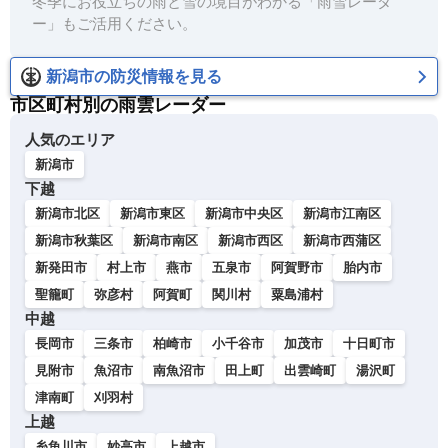
冬季にお役立ちの雨と雪の境目がわかる「雨雪レーダ
ー」もご活用ください。
新潟市の防災情報を見る
市区町村別の雨雲レーダー
人気のエリア
新潟市
下越
新潟市北区
新潟市東区
新潟市中央区
新潟市江南区
新潟市秋葉区
新潟市南区
新潟市西区
新潟市西蒲区
新発田市
村上市
燕市
五泉市
阿賀野市
胎内市
聖籠町
弥彦村
阿賀町
関川村
粟島浦村
中越
長岡市
三条市
柏崎市
小千谷市
加茂市
十日町市
見附市
魚沼市
南魚沼市
田上町
出雲崎町
湯沢町
津南町
刈羽村
上越
糸魚川市
妙高市
上越市