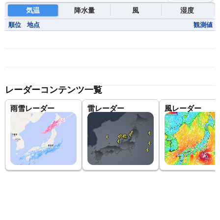
気温
降水量
風
湿度
順位
地点
観測値
レーダーコンテンツ一覧
雨雪レーダー
雷レーダー
風レーダー