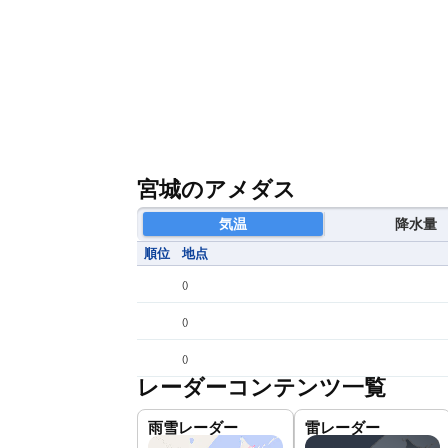
宮城のアメダス
気温
降水量
順位
地点
(
)
(
)
(
)
レーダーコンテンツ一覧
雨雪レーダー
雷レーダー