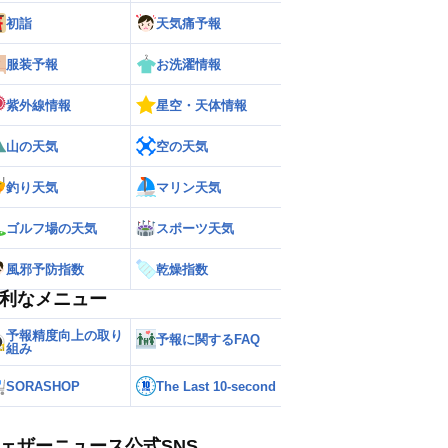
初詣
天気痛予報
服装予報
お洗濯情報
紫外線情報
星空・天体情報
山の天気
空の天気
釣り天気
マリン天気
ゴルフ場の天気
スポーツ天気
風邪予防指数
乾燥指数
利なメニュー
予報精度向上の取り
予報に関するFAQ
組み
SORASHOP
The Last 10-second
ェザーニュース公式SNS