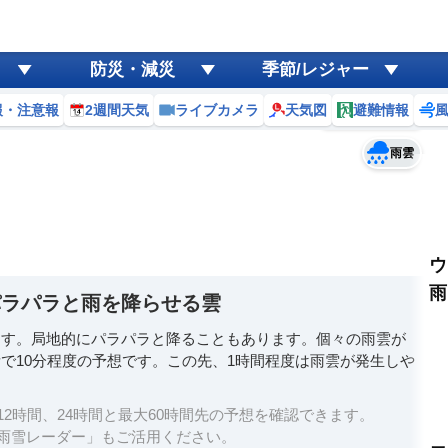
ゲリラ
風
防災・減災
季節/レジャー
黄砂
報・注意報
2週間天気
ライブカメラ
天気図
避難情報
予報士コメント
天気
台風
雨雲
ウ
雨
パラパラと雨を降らせる雲
ます。局地的にパラパラと降ることもあります。個々の雨雲が
で10分程度の予想です。この先、1時間程度は雨雲が発生しや
2時間、24時間と最大60時間先の予想を確認できます。
雨雪レーダー」もご活用ください。