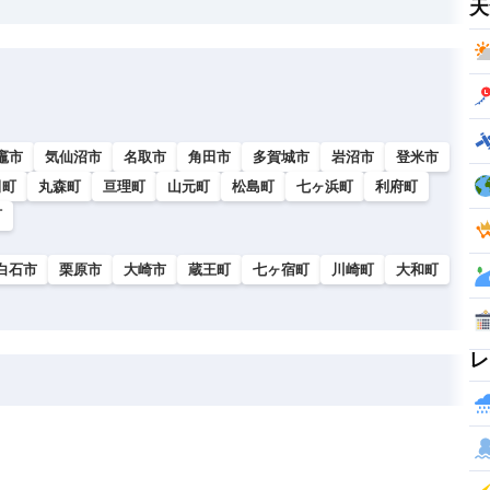
天
竈市
気仙沼市
名取市
角田市
多賀城市
岩沼市
登米市
田町
丸森町
亘理町
山元町
松島町
七ヶ浜町
利府町
町
白石市
栗原市
大崎市
蔵王町
七ヶ宿町
川崎町
大和町
レ