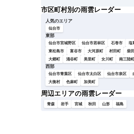
い
市区町村別の雨雲レーダー
人気のエリア
仙台市
東部
仙台市宮城野区
仙台市若林区
石巻市
塩
東松島市
富谷市
大河原町
村田町
柴
大郷町
涌谷町
美里町
女川町
南三陸
西部
仙台市青葉区
仙台市太白区
仙台市泉区
大衡村
色麻町
加美町
周辺エリアの雨雲レーダー
青森
岩手
宮城
秋田
山形
福島