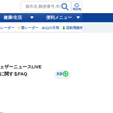
現在地
健康/生活
便利メニュー
風レーダー
雷レーダー
山の天気
花粉飛散情報
世界天気
ェザーニュースLiVE
に関するFAQ
更新