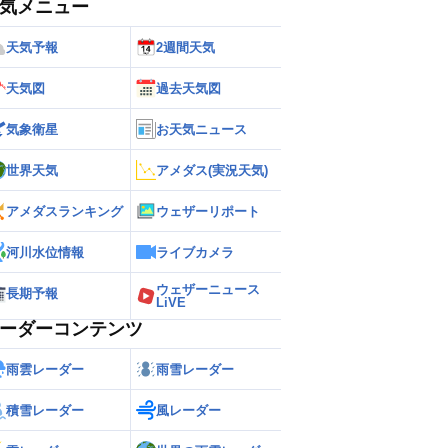
気メニュー
天気予報
2週間天気
天気図
過去天気図
気象衛星
お天気ニュース
世界天気
アメダス(実況天気)
アメダスランキング
ウェザーリポート
河川水位情報
ライブカメラ
ウェザーニュース
長期予報
LiVE
ーダーコンテンツ
雨雲レーダー
雨雪レーダー
積雪レーダー
風レーダー