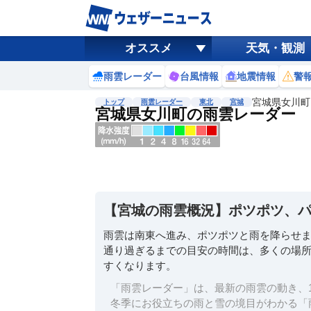
オススメ
天気・観測
雨雲レーダー
台風情報
地震情報
警
宮城県女川町
トップ
雨雲レーダー
東北
宮城
宮城県女川町の雨雲レーダー
地図選択
背景色調整
明
る
い
【宮城の雨雲概況】ポツポツ、
暗
い
雨雲は南東へ進み、ポツポツと雨を降らせ
通り過ぎるまでの目安の時間は、多くの場所
濃淡調整
すくなります。
薄
い
「雨雲レーダー」は、最新の雨雲の動き、1
濃
冬季にお役立ちの雨と雪の境目がわかる「