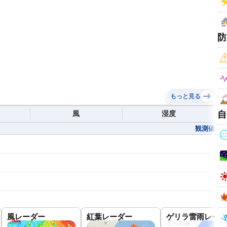
防
もっと見る
風
湿度
自
観測値
風レーダー
紅葉レーダー
ゲリラ雷雨レーダ