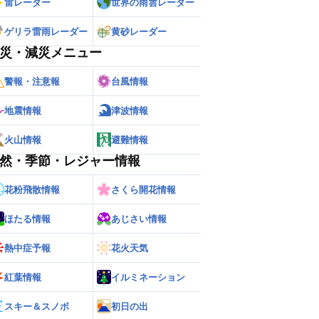
雷レーダー
世界の雨雲レーダー
ゲリラ雷雨レーダー
黄砂レーダー
災・減災メニュー
警報・注意報
台風情報
地震情報
津波情報
火山情報
避難情報
然・季節・レジャー情報
花粉飛散情報
さくら開花情報
ほたる情報
あじさい情報
熱中症予報
花火天気
紅葉情報
イルミネーション
ー
世界の雨雲レーダー
スキー＆スノボ
初日の出