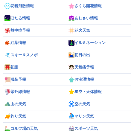
花粉飛散情報
さくら開花情報
ほたる情報
あじさい情報
熱中症予報
花火天気
紅葉情報
イルミネーション
スキー＆スノボ
初日の出
初詣
天気痛予報
服装予報
お洗濯情報
紫外線情報
星空・天体情報
山の天気
空の天気
釣り天気
マリン天気
ゴルフ場の天気
スポーツ天気