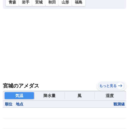
青森
岩手
宮城
秋田
山形
福島
宮城のアメダス
もっと見る
気温
降水量
風
湿度
順位
地点
観測値