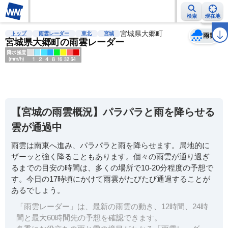
検索
現在地
天気
台風
雨雲レーダー
台風情報
地震情報
宮城県大郷町
警報・注意報
2週間天気
ラ
トップ
雨雲レーダー
東北
宮城
雨雲
宮城県大郷町の雨雲レーダー
明
る
い
【宮城の雨雲概況】パラパラと雨を降らせる
暗
雲が通過中
い
雨雲は南東へ進み、パラパラと雨を降らせます。局地的に
薄
ザーッと強く降ることもあります。個々の雨雲が通り過ぎ
い
るまでの目安の時間は、多くの場所で10-20分程度の予想で
濃
す。今日の17時頃にかけて雨雲がたびたび通過することが
い
あるでしょう。
「雨雲レーダー」は、最新の雨雲の動き、12時間、24時
間と最大60時間先の予想を確認できます。