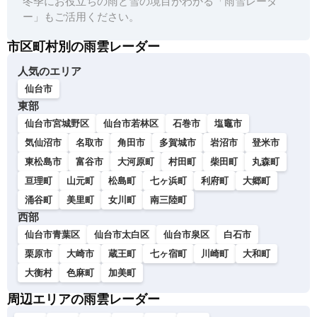
冬季にお役立ちの雨と雪の境目がわかる「雨雪レーダ
ー」もご活用ください。
市区町村別の雨雲レーダー
人気のエリア
仙台市
東部
仙台市宮城野区
仙台市若林区
石巻市
塩竈市
気仙沼市
名取市
角田市
多賀城市
岩沼市
登米市
東松島市
富谷市
大河原町
村田町
柴田町
丸森町
亘理町
山元町
松島町
七ヶ浜町
利府町
大郷町
涌谷町
美里町
女川町
南三陸町
西部
仙台市青葉区
仙台市太白区
仙台市泉区
白石市
栗原市
大崎市
蔵王町
七ヶ宿町
川崎町
大和町
大衡村
色麻町
加美町
周辺エリアの雨雲レーダー