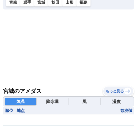
青森
岩手
宮城
秋田
山形
福島
宮城のアメダス
もっと見る
気温
降水量
風
湿度
順位
地点
観測値