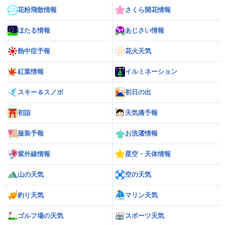
花粉飛散情報
さくら開花情報
ほたる情報
あじさい情報
熱中症予報
花火天気
紅葉情報
イルミネーション
スキー＆スノボ
初日の出
初詣
天気痛予報
服装予報
お洗濯情報
紫外線情報
星空・天体情報
山の天気
空の天気
釣り天気
マリン天気
ゴルフ場の天気
スポーツ天気