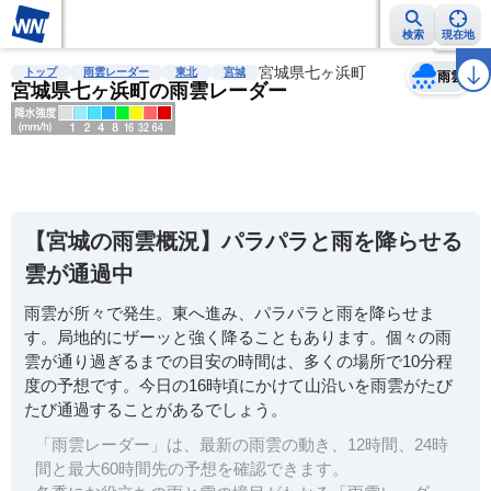
検索
現在地
天気
台風
雨雲レーダー
台風情報
地震情報
宮城県七ヶ浜町
警報・注意報
2週間天気
ラ
トップ
雨雲レーダー
東北
宮城
雨雲
宮城県七ヶ浜町の雨雲レーダー
明
る
い
【宮城の雨雲概況】パラパラと雨を降らせる
暗
雲が通過中
い
雨雲が所々で発生。東へ進み、パラパラと雨を降らせま
薄
す。局地的にザーッと強く降ることもあります。個々の雨
い
雲が通り過ぎるまでの目安の時間は、多くの場所で10分程
濃
度の予想です。今日の16時頃にかけて山沿いを雨雲がたび
い
たび通過することがあるでしょう。
「雨雲レーダー」は、最新の雨雲の動き、12時間、24時
間と最大60時間先の予想を確認できます。