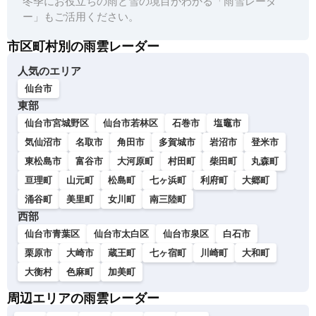
冬季にお役立ちの雨と雪の境目がわかる「雨雪レーダ
ー」もご活用ください。
市区町村別の雨雲レーダー
人気のエリア
仙台市
東部
仙台市宮城野区
仙台市若林区
石巻市
塩竈市
気仙沼市
名取市
角田市
多賀城市
岩沼市
登米市
東松島市
富谷市
大河原町
村田町
柴田町
丸森町
亘理町
山元町
松島町
七ヶ浜町
利府町
大郷町
涌谷町
美里町
女川町
南三陸町
西部
仙台市青葉区
仙台市太白区
仙台市泉区
白石市
栗原市
大崎市
蔵王町
七ヶ宿町
川崎町
大和町
大衡村
色麻町
加美町
周辺エリアの雨雲レーダー