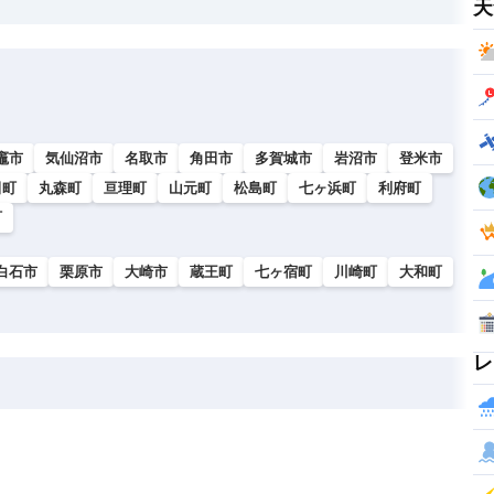
天
竈市
気仙沼市
名取市
角田市
多賀城市
岩沼市
登米市
田町
丸森町
亘理町
山元町
松島町
七ヶ浜町
利府町
町
白石市
栗原市
大崎市
蔵王町
七ヶ宿町
川崎町
大和町
レ