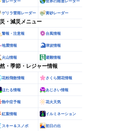
雷レーダー
世界の雨雲レーダー
ゲリラ雷雨レーダー
黄砂レーダー
災・減災メニュー
警報・注意報
台風情報
地震情報
津波情報
火山情報
避難情報
然・季節・レジャー情報
花粉飛散情報
さくら開花情報
ほたる情報
あじさい情報
熱中症予報
花火天気
紅葉情報
イルミネーション
ー
世界の雨雲レーダー
スキー＆スノボ
初日の出