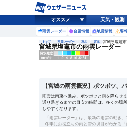
オススメ
天気・観測
雨雲レーダー
台風情報
地震情報
警
宮城県塩竈市
トップ
雨雲レーダー
東北
宮城
宮城県塩竈市の雨雲レーダー
地図選択
背景色調整
明
る
い
【宮城の雨雲概況】ポツポツ、
暗
い
雨雲は南東へ進み、ポツポツと雨を降らせ
通り過ぎるまでの目安の時間は、多くの場所で
濃淡調整
しやすくなります。
薄
い
「雨雲レーダー」は、最新の雨雲の動き、1
濃
冬季にお役立ちの雨と雪の境目がわかる「