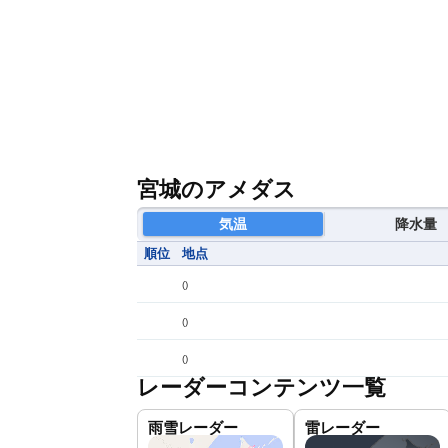
宮城のアメダス
気温
降水量
順位
地点
(
)
(
)
(
)
レーダーコンテンツ一覧
雨雪レーダー
雷レーダー