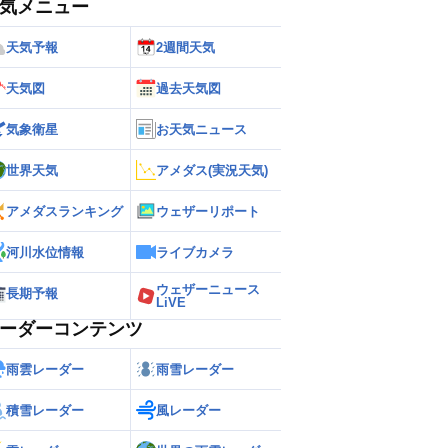
気メニュー
天気予報
2週間天気
天気図
過去天気図
気象衛星
お天気ニュース
世界天気
アメダス(実況天気)
アメダスランキング
ウェザーリポート
河川水位情報
ライブカメラ
ウェザーニュース
長期予報
LiVE
ーダーコンテンツ
雨雲レーダー
雨雪レーダー
積雪レーダー
風レーダー