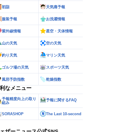
初詣
天気痛予報
服装予報
お洗濯情報
紫外線情報
星空・天体情報
山の天気
空の天気
釣り天気
マリン天気
ゴルフ場の天気
スポーツ天気
風邪予防指数
乾燥指数
利なメニュー
予報精度向上の取り
予報に関するFAQ
組み
SORASHOP
The Last 10-second
ェザーニュース公式SNS