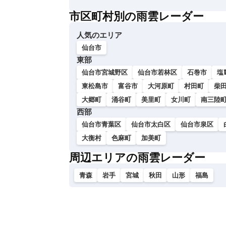
い
市区町村別の雨雲レーダー
人気のエリア
仙台市
東部
仙台市宮城野区
仙台市若林区
石巻市
塩
東松島市
富谷市
大河原町
村田町
柴
大郷町
涌谷町
美里町
女川町
南三陸
西部
仙台市青葉区
仙台市太白区
仙台市泉区
大衡村
色麻町
加美町
周辺エリアの雨雲レーダー
青森
岩手
宮城
秋田
山形
福島