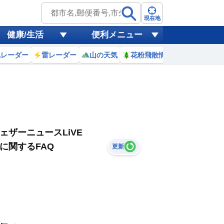
現在地
健康/生活
便利メニュー
風レーダー
雷レーダー
山の天気
花粉飛散情報
世界天気
ェザーニュースLiVE
に関するFAQ
更新