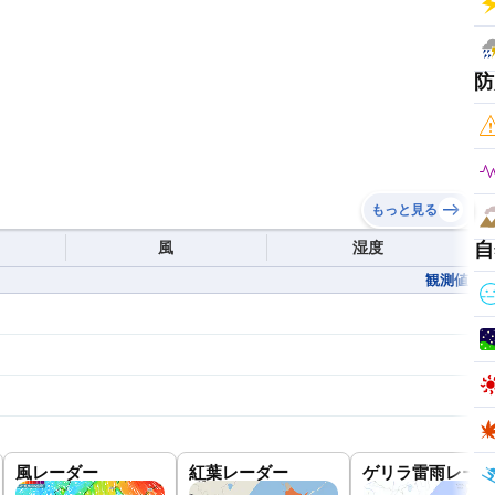
防
もっと見る
風
湿度
自
観測値
風レーダー
紅葉レーダー
ゲリラ雷雨レーダ