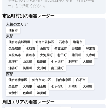
冬季にお役立ちの雨と雪の境目がわかる「雨雪レーダ
ー」もご活用ください。
市区町村別の雨雲レーダー
人気のエリア
仙台市
東部
仙台市宮城野区
仙台市若林区
石巻市
塩竈市
気仙沼市
名取市
角田市
多賀城市
岩沼市
登米市
東松島市
富谷市
大河原町
村田町
柴田町
丸森町
亘理町
山元町
松島町
七ヶ浜町
利府町
大郷町
涌谷町
美里町
女川町
南三陸町
西部
仙台市青葉区
仙台市太白区
仙台市泉区
白石市
栗原市
大崎市
蔵王町
七ヶ宿町
川崎町
大和町
大衡村
色麻町
加美町
周辺エリアの雨雲レーダー