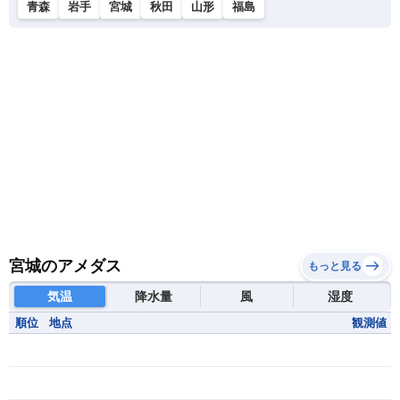
青森
岩手
宮城
秋田
山形
福島
宮城のアメダス
もっと見る
気温
降水量
風
湿度
順位
地点
観測値