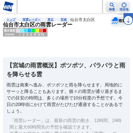
検索
現在地
天気
台風
雨雲レーダー
台風情報
地震情報
仙台市太白区
警報・注意報
2週間天気
ラ
トップ
雨雲レーダー
東北
宮城
雨雲
仙台市太白区の雨雲レーダー
明
る
い
【宮城の雨雲概況】ポツポツ、パラパラと雨
暗
を降らせる雲
い
雨雲は南東へ進み、ポツポツと雨を降らせます。局地的に
薄
サーッと降ることもあります。個々の雨雲が通り過ぎるま
い
での目安の時間は、多くの場所で10分程度の予想です。今
濃
日の20時頃にかけて雨雲がたびたび通過することがあるで
い
しょう。
「雨雲レーダー」は、最新の雨雲の動き、12時間、24時
間と最大60時間先の予想を確認できます。