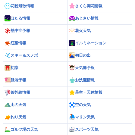
花粉飛散情報
さくら開花情報
ほたる情報
あじさい情報
熱中症予報
花火天気
紅葉情報
イルミネーション
スキー＆スノボ
初日の出
初詣
天気痛予報
服装予報
お洗濯情報
紫外線情報
星空・天体情報
山の天気
空の天気
釣り天気
マリン天気
ゴルフ場の天気
スポーツ天気