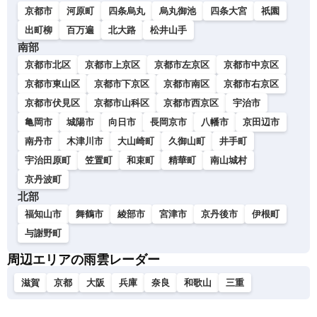
京都市
河原町
四条烏丸
烏丸御池
四条大宮
祇園
出町柳
百万遍
北大路
松井山手
南部
京都市北区
京都市上京区
京都市左京区
京都市中京区
京都市東山区
京都市下京区
京都市南区
京都市右京区
京都市伏見区
京都市山科区
京都市西京区
宇治市
亀岡市
城陽市
向日市
長岡京市
八幡市
京田辺市
南丹市
木津川市
大山崎町
久御山町
井手町
宇治田原町
笠置町
和束町
精華町
南山城村
京丹波町
北部
福知山市
舞鶴市
綾部市
宮津市
京丹後市
伊根町
与謝野町
周辺エリアの雨雲レーダー
滋賀
京都
大阪
兵庫
奈良
和歌山
三重