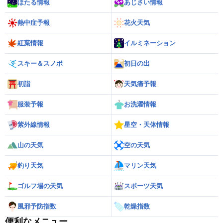
ほたる情報
あじさい情報
熱中症予報
花火天気
紅葉情報
イルミネーション
スキー＆スノボ
初日の出
初詣
天気痛予報
服装予報
お洗濯情報
紫外線情報
星空・天体情報
山の天気
空の天気
釣り天気
マリン天気
ゴルフ場の天気
スポーツ天気
風邪予防指数
乾燥指数
便利なメニュー