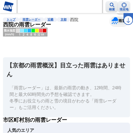
検索
現在地
天気
台風
雨雲レーダー
台風情報
地震情報
西院
警報・注意報
2週間天気
ラ
トップ
雨雲レーダー
近畿
京都
雨雲
西院の雨雲レーダー
明
る
い
【京都の雨雲概況】目立った雨雲はありませ
暗
ん
い
「雨雲レーダー」は、最新の雨雲の動き、12時間、24時
薄
間と最大60時間先の予想を確認できます。
い
冬季にお役立ちの雨と雪の境目がわかる「雨雪レーダ
濃
ー」もご活用ください。
い
市区町村別の雨雲レーダー
人気のエリア