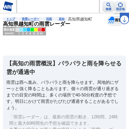
検索
現在地
天気
台風
雨雲レーダー
台風情報
地震情報
高知県越知町
警報・注意報
2週間天気
ラ
トップ
雨雲レーダー
四国
高知
雨雲
高知県越知町の雨雲レーダー
明
る
い
【高知の雨雲概況】パラパラと雨を降らせる
暗
雲が通過中
い
雨雲は西へ進み、パラパラと雨を降らせます。局地的にザ
薄
ーッと強く降ることもあります。個々の雨雲が通り過ぎる
い
までの目安の時間は、多くの場所で40-50分程度の予想で
濃
す。明日にかけて雨雲がたびたび通過することがあるでし
い
ょう。
「雨雲レーダー」は、最新の雨雲の動き、12時間、24時
間と最大60時間先の予想を確認できます。