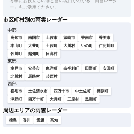
冬季にお役立ちの雨と雪の境目がわかる「雨雪レーダ
ー」もご活用ください。
市区町村別の雨雲レーダー
中部
高知市
南国市
土佐市
須崎市
香南市
香美市
本山町
大豊町
土佐町
大川村
いの町
仁淀川町
佐川町
越知町
日高村
東部
室戸市
安芸市
東洋町
奈半利町
田野町
安田町
北川村
馬路村
芸西村
西部
宿毛市
土佐清水市
四万十市
中土佐町
檮原町
津野町
四万十町
大月町
三原村
黒潮町
周辺エリアの雨雲レーダー
徳島
香川
愛媛
高知