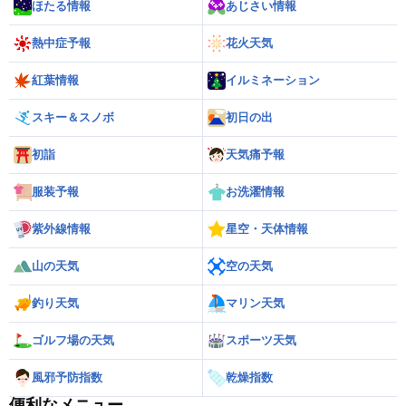
ほたる情報
あじさい情報
熱中症予報
花火天気
紅葉情報
イルミネーション
スキー＆スノボ
初日の出
初詣
天気痛予報
服装予報
お洗濯情報
紫外線情報
星空・天体情報
山の天気
空の天気
釣り天気
マリン天気
ゴルフ場の天気
スポーツ天気
風邪予防指数
乾燥指数
便利なメニュー