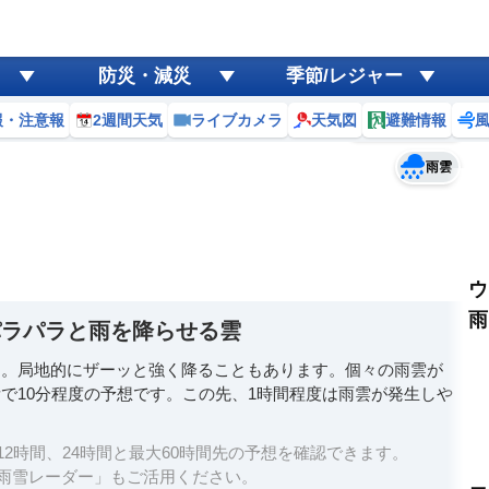
ゲリラ
風
防災・減災
季節/レジャー
黄砂
報・注意報
2週間天気
ライブカメラ
天気図
避難情報
予報士コメント
天気
台風
雨雲
ウ
雨
パラパラと雨を降らせる雲
す。局地的にザーッと強く降ることもあります。個々の雨雲が
で10分程度の予想です。この先、1時間程度は雨雲が発生しや
2時間、24時間と最大60時間先の予想を確認できます。
雨雪レーダー」もご活用ください。