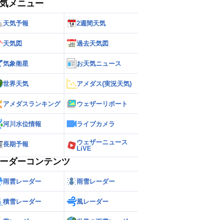
気メニュー
天気予報
2週間天気
天気図
過去天気図
気象衛星
お天気ニュース
世界天気
アメダス(実況天気)
アメダスランキング
ウェザーリポート
河川水位情報
ライブカメラ
ウェザーニュース
長期予報
LiVE
ーダーコンテンツ
雨雲レーダー
雨雪レーダー
積雪レーダー
風レーダー