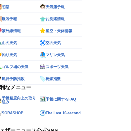
初詣
天気痛予報
服装予報
お洗濯情報
紫外線情報
星空・天体情報
山の天気
空の天気
釣り天気
マリン天気
ゴルフ場の天気
スポーツ天気
風邪予防指数
乾燥指数
利なメニュー
予報精度向上の取り
予報に関するFAQ
組み
SORASHOP
The Last 10-second
ェザーニュース公式SNS