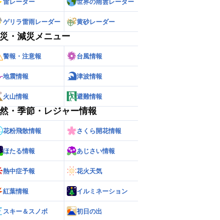
雷レーダー
世界の雨雲レーダー
ゲリラ雷雨レーダー
黄砂レーダー
災・減災メニュー
警報・注意報
台風情報
地震情報
津波情報
火山情報
避難情報
然・季節・レジャー情報
花粉飛散情報
さくら開花情報
ほたる情報
あじさい情報
熱中症予報
花火天気
ー
世界の雨雲レーダー
紅葉情報
イルミネーション
スキー＆スノボ
初日の出