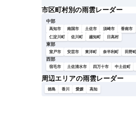
い
市区町村別の雨雲レーダー
中部
高知市
南国市
土佐市
須崎市
香南市
仁淀川町
佐川町
越知町
日高村
東部
室戸市
安芸市
東洋町
奈半利町
田野
西部
宿毛市
土佐清水市
四万十市
中土佐町
周辺エリアの雨雲レーダー
徳島
香川
愛媛
高知