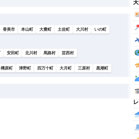
天
香美市
本山町
大豊町
土佐町
大川村
いの町
町
安田町
北川村
馬路村
芸西村
檮原町
津野町
四万十町
大月町
三原村
黒潮町
レ