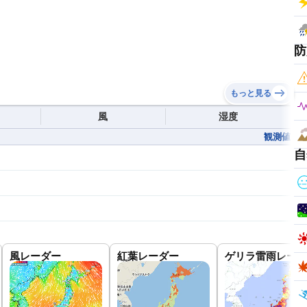
防
もっと見る
風
湿度
観測値
自
風レーダー
紅葉レーダー
ゲリラ雷雨レーダ