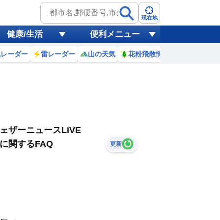
現在地
健康/生活
便利メニュー
風レーダー
雷レーダー
山の天気
花粉飛散情報
世界天気
ェザーニュースLiVE
に関するFAQ
更新