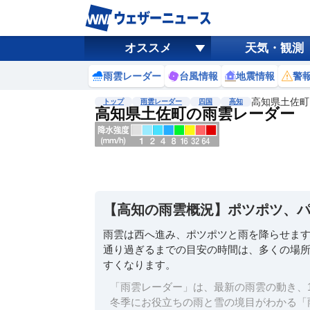
オススメ
天気・観測
雨雲レーダー
台風情報
地震情報
警
高知県土佐町
トップ
雨雲レーダー
四国
高知
高知県土佐町の雨雲レーダー
地図選択
背景色調整
明
る
い
【高知の雨雲概況】ポツポツ、
暗
い
雨雲は西へ進み、ポツポツと雨を降らせま
通り過ぎるまでの目安の時間は、多くの場所
濃淡調整
すくなります。
薄
い
「雨雲レーダー」は、最新の雨雲の動き、1
濃
冬季にお役立ちの雨と雪の境目がわかる「