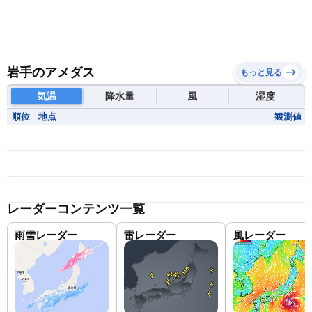
岩手のアメダス
もっと見る
気温
降水量
風
湿度
順位
地点
観測値
レーダーコンテンツ一覧
雨雪レーダー
雷レーダー
風レーダー