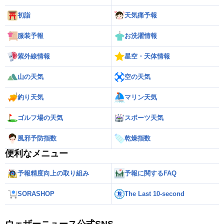
初詣
天気痛予報
服装予報
お洗濯情報
紫外線情報
星空・天体情報
山の天気
空の天気
釣り天気
マリン天気
ゴルフ場の天気
スポーツ天気
風邪予防指数
乾燥指数
便利なメニュー
予報精度向上の取り組み
予報に関するFAQ
SORASHOP
The Last 10-second
ウェザーニュース公式SNS