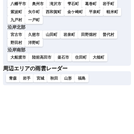
八幡平市
奥州市
滝沢市
雫石町
葛巻町
岩手町
紫波町
矢巾町
西和賀町
金ケ崎町
平泉町
軽米町
九戸村
一戸町
沿岸北部
宮古市
久慈市
山田町
岩泉町
田野畑村
普代村
野田村
洋野町
沿岸南部
大船渡市
陸前高田市
釜石市
住田町
大槌町
周辺エリアの雨雲レーダー
青森
岩手
宮城
秋田
山形
福島