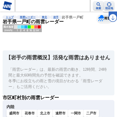
検索
現在地
天気
台風
雨雲レーダー
台風情報
地震情報
岩手県一戸町
警報・注意報
2週間天気
ラ
トップ
雨雲レーダー
東北
岩手
雨雲
岩手県一戸町の雨雲レーダー
明
る
い
【岩手の雨雲概況】活発な雨雲はありません
暗
い
「雨雲レーダー」は、最新の雨雲の動き、12時間、24時
間と最大60時間先の予想を確認できます。
薄
冬季にお役立ちの雨と雪の境目がわかる「雨雪レーダ
い
ー」もご活用ください。
濃
市区町村別の雨雲レーダー
い
内陸
盛岡市
花巻市
北上市
遠野市
一関市
二戸市