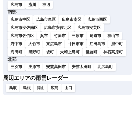
広島市
流川
神辺
南部
広島市中区
広島市東区
広島市南区
広島市西区
広島市安佐南区
広島市安佐北区
広島市安芸区
広島市佐伯区
呉市
竹原市
三原市
尾道市
福山市
府中市
大竹市
東広島市
廿日市市
江田島市
府中町
海田町
熊野町
坂町
大崎上島町
世羅町
神石高原町
北部
三次市
庄原市
安芸高田市
安芸太田町
北広島町
周辺エリアの雨雲レーダー
鳥取
島根
岡山
広島
山口