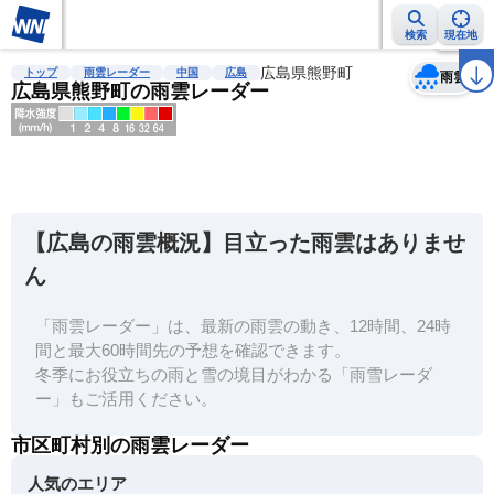
検索
現在地
天気
台風
雨雲レーダー
台風情報
地震情報
広島県熊野町
警報・注意報
2週間天気
ラ
トップ
雨雲レーダー
中国
広島
雨雲
広島県熊野町の雨雲レーダー
明
る
い
【広島の雨雲概況】目立った雨雲はありませ
暗
ん
い
「雨雲レーダー」は、最新の雨雲の動き、12時間、24時
薄
間と最大60時間先の予想を確認できます。
い
冬季にお役立ちの雨と雪の境目がわかる「雨雪レーダ
濃
ー」もご活用ください。
い
市区町村別の雨雲レーダー
人気のエリア