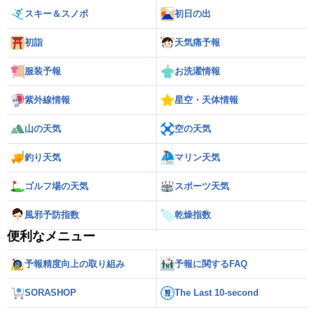
スキー＆スノボ
初日の出
初詣
天気痛予報
服装予報
お洗濯情報
紫外線情報
星空・天体情報
山の天気
空の天気
釣り天気
マリン天気
ゴルフ場の天気
スポーツ天気
風邪予防指数
乾燥指数
便利なメニュー
予報精度向上の取り組み
予報に関するFAQ
SORASHOP
The Last 10-second