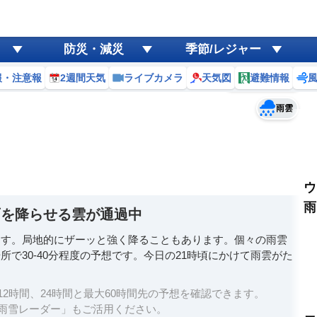
ゲリラ
風
防災・減災
季節/レジャー
黄砂
報・注意報
2週間天気
ライブカメラ
天気図
避難情報
予報士コメント
天気
台風
雨雲
ウ
雨
雨を降らせる雲が通過中
ます。局地的にザーッと強く降ることもあります。個々の雨雲
で30-40分程度の予想です。今日の21時頃にかけて雨雲がた
2時間、24時間と最大60時間先の予想を確認できます。
雨雪レーダー」もご活用ください。