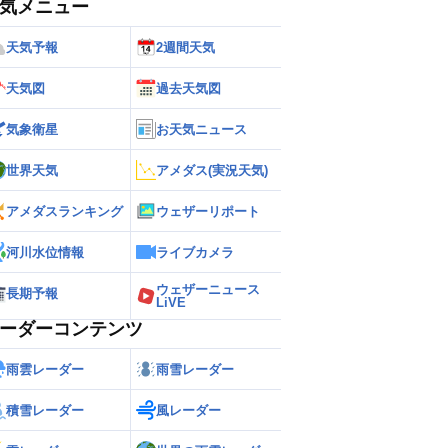
気メニュー
天気予報
2週間天気
天気図
過去天気図
気象衛星
お天気ニュース
世界天気
アメダス(実況天気)
アメダスランキング
ウェザーリポート
河川水位情報
ライブカメラ
ウェザーニュース
長期予報
LiVE
ーダーコンテンツ
雨雲レーダー
雨雪レーダー
積雪レーダー
風レーダー