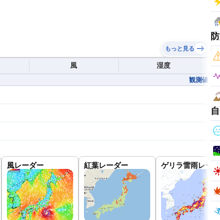
防
もっと見る
風
湿度
観測値
自
風レーダー
紅葉レーダー
ゲリラ雷雨レーダ