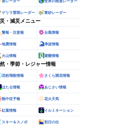
雷レーダー
世界の雨雲レーダー
ゲリラ雷雨レーダー
黄砂レーダー
災・減災メニュー
警報・注意報
台風情報
地震情報
津波情報
火山情報
避難情報
然・季節・レジャー情報
花粉飛散情報
さくら開花情報
ほたる情報
あじさい情報
ー
世界の雨雲レーダー
熱中症予報
花火天気
紅葉情報
イルミネーション
スキー＆スノボ
初日の出