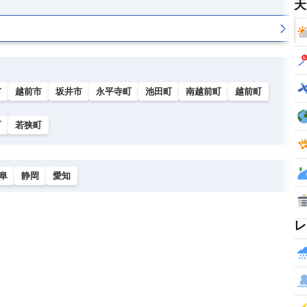
天
市
越前市
坂井市
永平寺町
池田町
南越前町
越前町
町
若狭町
阜
静岡
愛知
レ