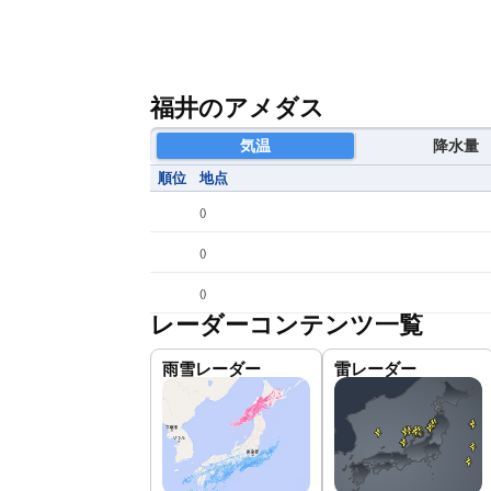
福井のアメダス
気温
降水量
順位
地点
(
)
(
)
(
)
レーダーコンテンツ一覧
雨雪レーダー
雷レーダー