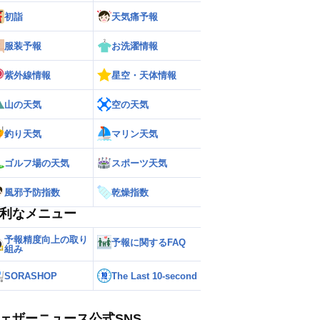
初詣
天気痛予報
服装予報
お洗濯情報
紫外線情報
星空・天体情報
山の天気
空の天気
釣り天気
マリン天気
ゴルフ場の天気
スポーツ天気
風邪予防指数
乾燥指数
利なメニュー
予報精度向上の取り
予報に関するFAQ
組み
SORASHOP
The Last 10-second
ェザーニュース公式SNS