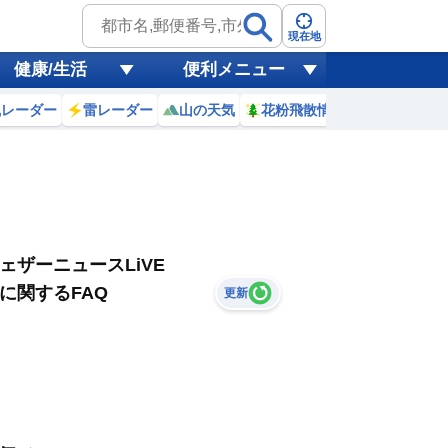
現在地
健康/生活
便利メニュー
風レーダー
雷レーダー
山の天気
花粉飛散情報
世界天気
ェザーニュースLiVE
に関するFAQ
更新