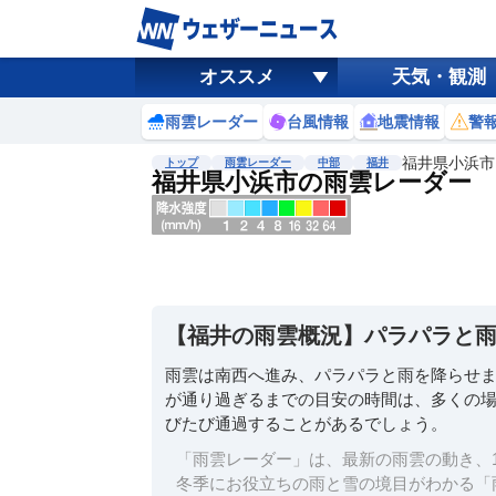
オススメ
天気・観測
雨雲レーダー
台風情報
地震情報
警
福井県小浜市
トップ
雨雲レーダー
中部
福井
福井県小浜市の雨雲レーダー
地図選択
背景色調整
明
る
い
【福井の雨雲概況】パラパラと
暗
い
雨雲は南西へ進み、パラパラと雨を降らせ
が通り過ぎるまでの目安の時間は、多くの場所
濃淡調整
びたび通過することがあるでしょう。
薄
い
「雨雲レーダー」は、最新の雨雲の動き、1
濃
冬季にお役立ちの雨と雪の境目がわかる「