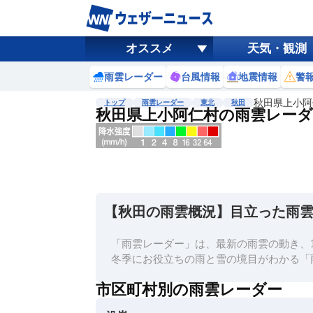
オススメ
天気・観測
雨雲レーダー
台風情報
地震情報
警
秋田県上小阿
トップ
雨雲レーダー
東北
秋田
秋田県上小阿仁村の雨雲レーダ
地図選択
背景色調整
明
る
い
【秋田の雨雲概況】目立った雨
暗
い
「雨雲レーダー」は、最新の雨雲の動き、1
濃淡調整
冬季にお役立ちの雨と雪の境目がわかる「
薄
市区町村別の雨雲レーダー
い
濃