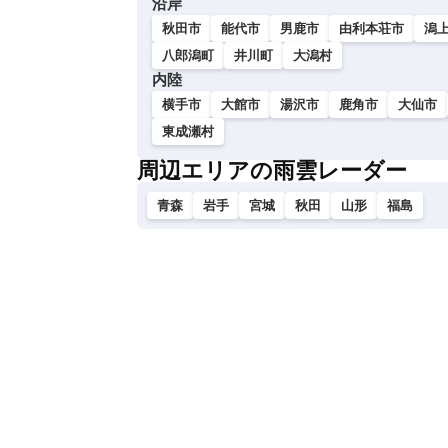
沿岸
い
秋田市
能代市
男鹿市
由利本荘市
潟
八郎潟町
井川町
大潟村
内陸
横手市
大館市
湯沢市
鹿角市
大仙市
東成瀬村
周辺エリアの雨雲レーダー
青森
岩手
宮城
秋田
山形
福島