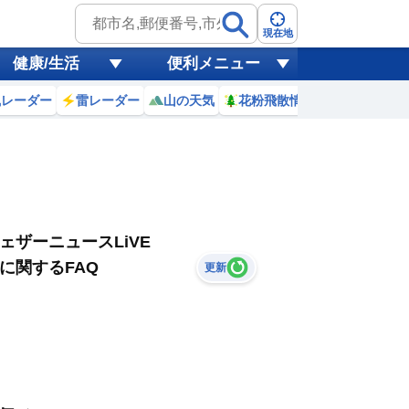
現在地
健康/生活
便利メニュー
風レーダー
雷レーダー
山の天気
花粉飛散情報
世界天気
ェザーニュースLiVE
に関するFAQ
更新