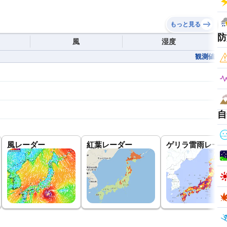
もっと見る
防
風
湿度
観測値
自
風レーダー
紅葉レーダー
ゲリラ雷雨レーダ