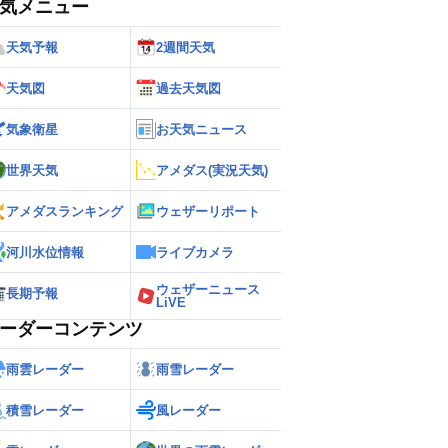
気メニュー
天気予報
2週間天気
天気図
過去天気図
気象衛星
お天気ニュース
世界天気
アメダス(実況天気)
アメダスランキング
ウェザーリポート
河川水位情報
ライブカメラ
ウェザーニュース
長期予報
LiVE
ーダーコンテンツ
雨雲レーダー
雨雪レーダー
積雪レーダー
風レーダー