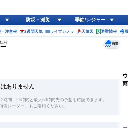
ゲリラ
風
防災・減災
季節/レジャー
黄砂
報・注意報
2週間天気
ライブカメラ
天気図
避難情報
予報士コメント
天気
台風
仁村
雨雲
ー
ウ
雨
雲はありません
2時間、24時間と最大60時間先の予想を確認できます。
雨雪レーダー」もご活用ください。