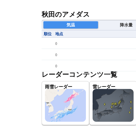
秋田のアメダス
気温
降水量
順位
地点
(
)
(
)
(
)
レーダーコンテンツ一覧
雨雪レーダー
雷レーダー