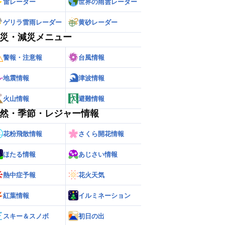
雷レーダー
世界の雨雲レーダー
ゲリラ雷雨レーダー
黄砂レーダー
災・減災メニュー
警報・注意報
台風情報
地震情報
津波情報
火山情報
避難情報
然・季節・レジャー情報
花粉飛散情報
さくら開花情報
ー
世界の雨雲レーダー
ほたる情報
あじさい情報
熱中症予報
花火天気
紅葉情報
イルミネーション
スキー＆スノボ
初日の出