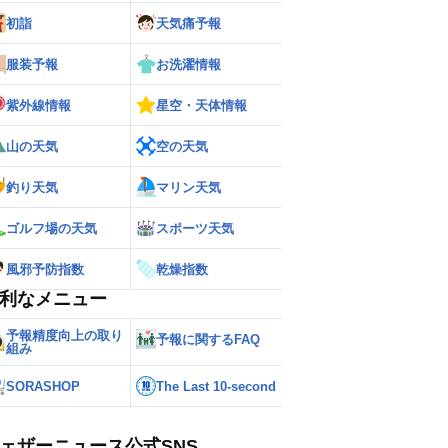
初詣
天気痛予報
服装予報
お洗濯情報
紫外線情報
星空・天体情報
山の天気
空の天気
釣り天気
マリン天気
ゴルフ場の天気
スポーツ天気
風邪予防指数
乾燥指数
利なメニュー
予報精度向上の取り
予報に関するFAQ
組み
SORASHOP
The Last 10-second
ェザーニュース公式SNS