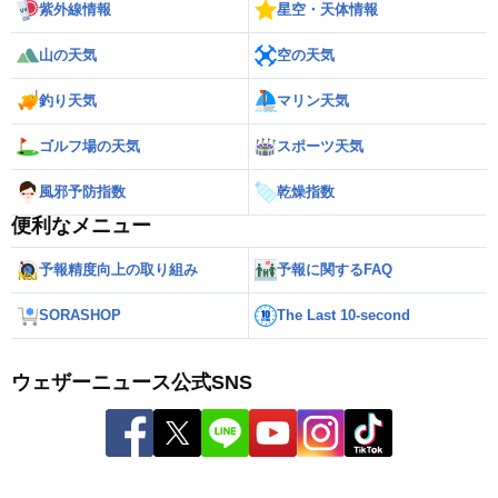
紫外線情報
星空・天体情報
山の天気
空の天気
釣り天気
マリン天気
ゴルフ場の天気
スポーツ天気
風邪予防指数
乾燥指数
便利なメニュー
予報精度向上の取り組み
予報に関するFAQ
SORASHOP
The Last 10-second
ウェザーニュース公式SNS