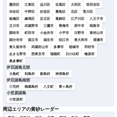
墨田区
江東区
品川区
目黒区
大田区
世田谷区
渋谷区
中野区
杉並区
豊島区
北区
荒川区
板橋区
練馬区
足立区
葛飾区
江戸川区
八王子市
立川市
武蔵野市
三鷹市
青梅市
府中市
昭島市
調布市
町田市
小金井市
小平市
日野市
東村山市
国分寺市
国立市
福生市
狛江市
東大和市
清瀬市
東久留米市
武蔵村山市
多摩市
稲城市
羽村市
あきる野市
西東京市
瑞穂町
日の出町
檜原村
奥多摩町
伊豆諸島北部
大島町
利島村
新島村
神津島村
伊豆諸島南部
三宅村
御蔵島村
八丈町
青ヶ島村
小笠原諸島
小笠原村
周辺エリアの黄砂レーダー