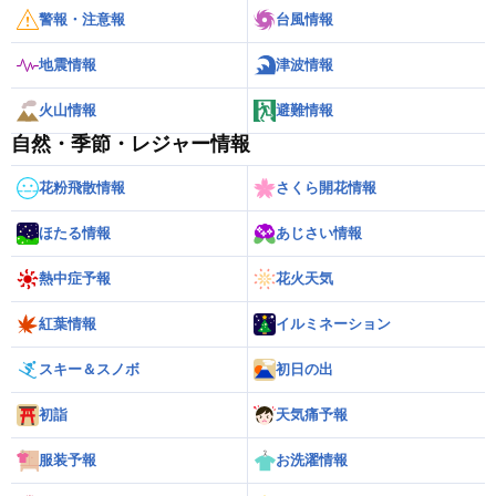
警報・注意報
台風情報
地震情報
津波情報
火山情報
避難情報
自然・季節・レジャー情報
花粉飛散情報
さくら開花情報
ほたる情報
あじさい情報
熱中症予報
花火天気
紅葉情報
イルミネーション
スキー＆スノボ
初日の出
初詣
天気痛予報
服装予報
お洗濯情報