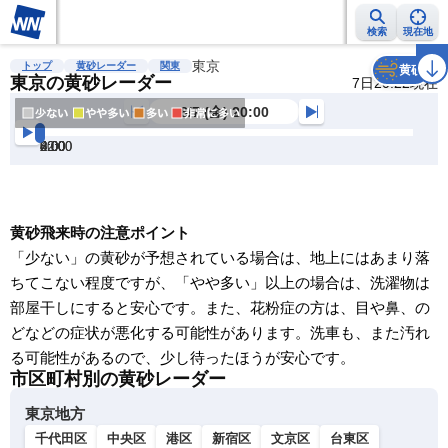
検索
現在地
雨雲レーダー
台風情報
地震情報
東京
警報・注意報
2週間天気
ラ
トップ
黄砂レーダー
関東
黄砂
東京の黄砂レーダー
7日20:22現在
8/7 (金) 20:00
20:00
22:00
0:00
2:00
4:00
6:00
8:00
明
る
い
暗
黄砂飛来時の注意ポイント
い
「少ない」の黄砂が予想されている場合は、地上にはあまり落
ちてこない程度ですが、「やや多い」以上の場合は、洗濯物は
明
部屋干しにすると安心です。また、花粉症の方は、目や鼻、の
る
どなどの症状が悪化する可能性があります。洗車も、また汚れ
い
る可能性があるので、少し待ったほうが安心です。
暗
市区町村別の黄砂レーダー
い
東京地方
千代田区
中央区
港区
新宿区
文京区
台東区