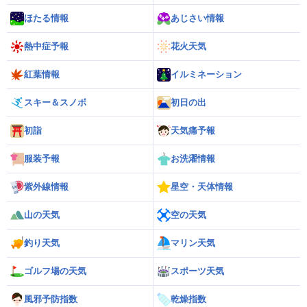
ほたる情報
あじさい情報
熱中症予報
花火天気
紅葉情報
イルミネーション
スキー＆スノボ
初日の出
初詣
天気痛予報
服装予報
お洗濯情報
紫外線情報
星空・天体情報
山の天気
空の天気
釣り天気
マリン天気
ゴルフ場の天気
スポーツ天気
風邪予防指数
乾燥指数