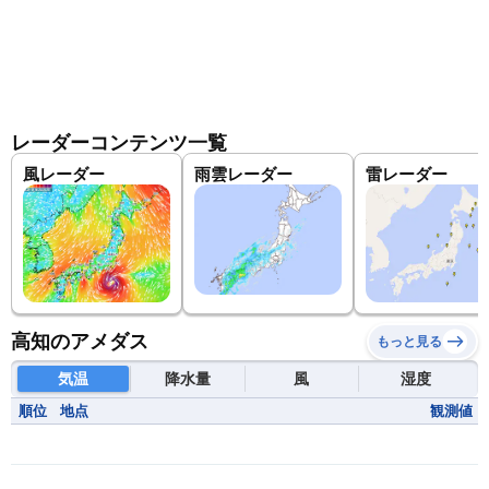
レーダーコンテンツ一覧
風レーダー
雨雲レーダー
雷レーダー
高知のアメダス
もっと見る
気温
降水量
風
湿度
順位
地点
観測値