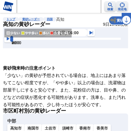
検索
現在地
雨雲レーダー
台風情報
地震情報
高知
警報・注意報
2週間天気
ラ
トップ
黄砂レーダー
四国
黄砂
高知の黄砂レーダー
9日16:11現在
8/9 (日) 16:00
16:00
18:00
20:00
22:00
0:00
2:00
4:00
明
る
い
暗
黄砂飛来時の注意ポイント
い
「少ない」の黄砂が予想されている場合は、地上にはあまり落
ちてこない程度ですが、「やや多い」以上の場合は、洗濯物は
明
部屋干しにすると安心です。また、花粉症の方は、目や鼻、の
る
どなどの症状が悪化する可能性があります。洗車も、また汚れ
い
る可能性があるので、少し待ったほうが安心です。
暗
市区町村別の黄砂レーダー
い
中部
高知市
南国市
土佐市
須崎市
香南市
香美市