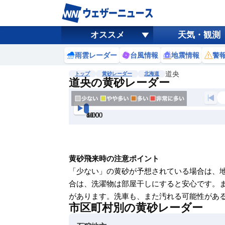
オススメ
天気・観測
雨雲レーダー
台風情報
地震情報
警
道央
トップ
黄砂レーダー
北海道
道央の黄砂レーダー
地図選択
背景色調整
4:00
6:00
8:00
10:00
12:00
14:00
16:00
明
る
い
暗
黄砂飛来時の注意ポイント
い
「少ない」の黄砂が予想されている場合は、
黄砂の色調整
合は、洗濯物は部屋干しにすると安心です。
明
があります。洗車も、また汚れる可能性があ
市区町村別の黄砂レーダー
る
い