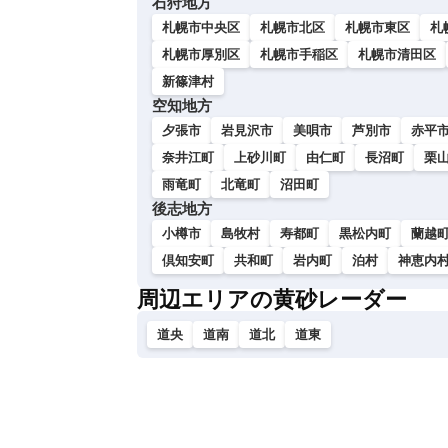
石狩地方
暗
札幌市中央区
札幌市北区
札幌市東区
札
い
札幌市厚別区
札幌市手稲区
札幌市清田区
新篠津村
空知地方
夕張市
岩見沢市
美唄市
芦別市
赤平
奈井江町
上砂川町
由仁町
長沼町
栗
雨竜町
北竜町
沼田町
後志地方
小樽市
島牧村
寿都町
黒松内町
蘭越
倶知安町
共和町
岩内町
泊村
神恵内
周辺エリアの黄砂レーダー
道央
道南
道北
道東