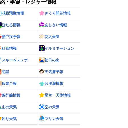
然・季節・レジャー情報
花粉飛散情報
さくら開花情報
ほたる情報
あじさい情報
熱中症予報
花火天気
紅葉情報
イルミネーション
スキー＆スノボ
初日の出
初詣
天気痛予報
服装予報
お洗濯情報
紫外線情報
星空・天体情報
山の天気
空の天気
釣り天気
マリン天気