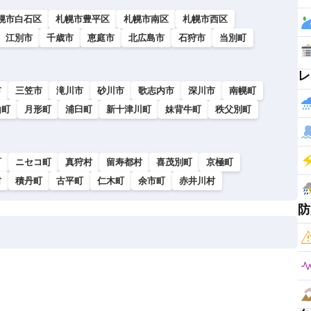
幌市白石区
札幌市豊平区
札幌市南区
札幌市西区
江別市
千歳市
恵庭市
北広島市
石狩市
当別町
レ
市
三笠市
滝川市
砂川市
歌志内市
深川市
南幌町
山町
月形町
浦臼町
新十津川町
妹背牛町
秩父別町
町
ニセコ町
真狩村
留寿都村
喜茂別町
京極町
村
積丹町
古平町
仁木町
余市町
赤井川村
防