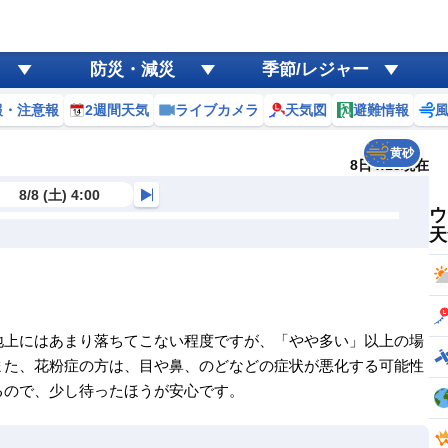
防災・減災
季節/レジャー
報・注意報
2週間天気
ライブカメラ
天気図
避難情報
黄砂
8日4:15現在
8/8 (土) 4:00
ウ
天
地上にはあまり落ちてこない程度ですが、「やや多い」以上の場
また、花粉症の方は、目や鼻、のどなどの症状が悪化する可能性
るので、少し待ったほうが安心です。