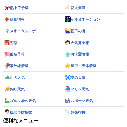
熱中症予報
花火天気
紅葉情報
イルミネーション
スキー＆スノボ
初日の出
初詣
天気痛予報
服装予報
お洗濯情報
紫外線情報
星空・天体情報
山の天気
空の天気
釣り天気
マリン天気
ゴルフ場の天気
スポーツ天気
風邪予防指数
乾燥指数
便利なメニュー