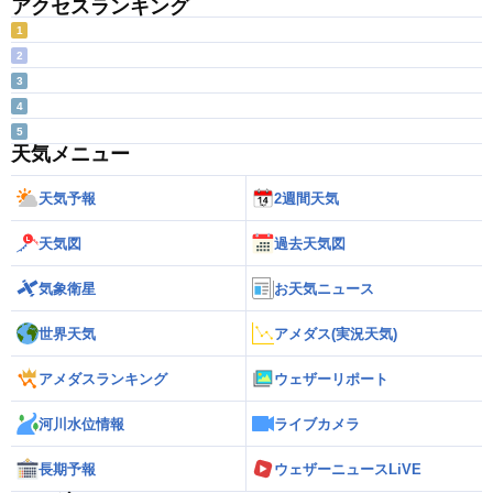
アクセスランキング
1
2
3
4
5
天気メニュー
天気予報
2週間天気
天気図
過去天気図
気象衛星
お天気ニュース
世界天気
アメダス(実況天気)
アメダスランキング
ウェザーリポート
河川水位情報
ライブカメラ
長期予報
ウェザーニュースLiVE