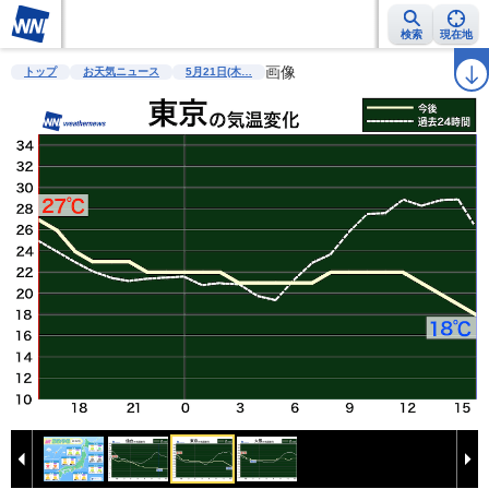
検索
現在地
雨雲レーダー
台風情報
地震情報
画像
警報・注意報
2週間天気
ラ
トップ
お天気ニュース
5月21日(木…