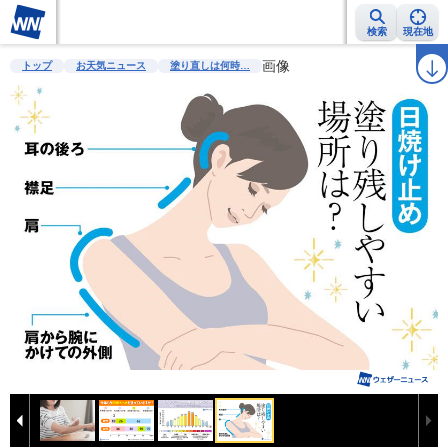
検索
現在地
雨雲レーダー
台風情報
地震情報
警報・注意報
画像
2週間天気
ラ
トップ
お天気ニュース
塗り直しは何時…