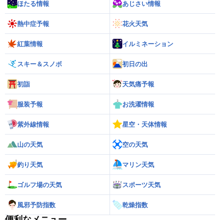
ほたる情報
あじさい情報
熱中症予報
花火天気
紅葉情報
イルミネーション
スキー＆スノボ
初日の出
初詣
天気痛予報
服装予報
お洗濯情報
紫外線情報
星空・天体情報
山の天気
空の天気
釣り天気
マリン天気
ゴルフ場の天気
スポーツ天気
風邪予防指数
乾燥指数
便利なメニュー