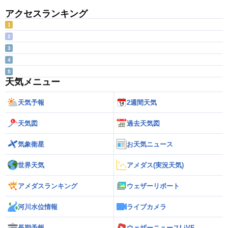
アクセスランキング
1
2
3
4
5
天気メニュー
天気予報
2週間天気
天気図
過去天気図
気象衛星
お天気ニュース
世界天気
アメダス(実況天気)
アメダスランキング
ウェザーリポート
河川水位情報
ライブカメラ
長期予報
ウェザーニュースLiVE