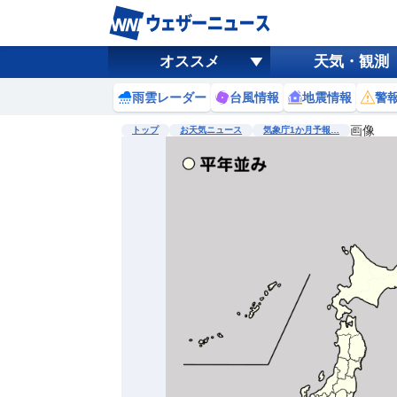
オススメ
天気・観測
雨雲レーダー
台風情報
地震情報
警
画像
トップ
お天気ニュース
気象庁1か月予報…