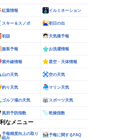
紅葉情報
イルミネーション
スキー＆スノボ
初日の出
初詣
天気痛予報
服装予報
お洗濯情報
紫外線情報
星空・天体情報
山の天気
空の天気
釣り天気
マリン天気
ゴルフ場の天気
スポーツ天気
風邪予防指数
乾燥指数
利なメニュー
予報精度向上の取り
予報に関するFAQ
組み