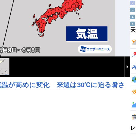
2
3
4
5
天
気温が高めに変化 来週は30℃に迫る暑さ
レ