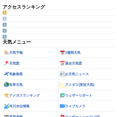
アクセスランキング
1
2
3
4
5
天気メニュー
天気予報
2週間天気
天気図
過去天気図
気象衛星
お天気ニュース
世界天気
アメダス(実況天気)
アメダスランキング
ウェザーリポート
河川水位情報
ライブカメラ
長期予報
ウェザーニュースLiVE