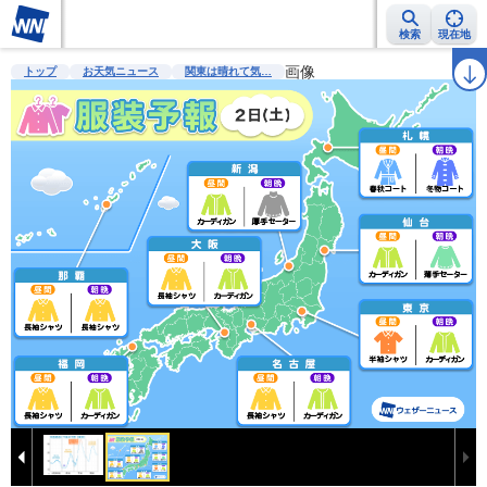
検索
現在地
雨雲レーダー
台風情報
地震情報
警報・注意報
画像
2週間天気
ラ
トップ
お天気ニュース
関東は晴れて気…