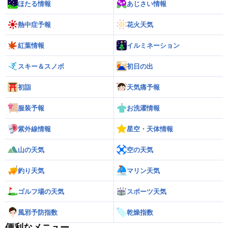
ほたる情報
あじさい情報
熱中症予報
花火天気
紅葉情報
イルミネーション
スキー＆スノボ
初日の出
初詣
天気痛予報
服装予報
お洗濯情報
紫外線情報
星空・天体情報
山の天気
空の天気
釣り天気
マリン天気
ゴルフ場の天気
スポーツ天気
風邪予防指数
乾燥指数
便利なメニュー