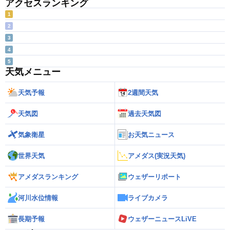
アクセスランキング
1
2
3
4
5
天気メニュー
天気予報
2週間天気
天気図
過去天気図
気象衛星
お天気ニュース
世界天気
アメダス(実況天気)
アメダスランキング
ウェザーリポート
河川水位情報
ライブカメラ
長期予報
ウェザーニュースLiVE