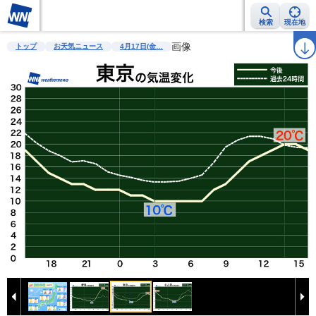
検索
現在地
雨雲レーダー
台風情報
地震情報
画像
警報・注意報
2週間天気
ラ
トップ
お天気ニュース
4月17日(金…