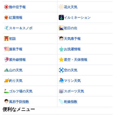
熱中症予報
花火天気
紅葉情報
イルミネーション
スキー＆スノボ
初日の出
初詣
天気痛予報
服装予報
お洗濯情報
紫外線情報
星空・天体情報
山の天気
空の天気
釣り天気
マリン天気
ゴルフ場の天気
スポーツ天気
風邪予防指数
乾燥指数
便利なメニュー