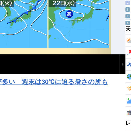
2
3
4
5
天
多い 週末は30℃に迫る暑さの所も
レ