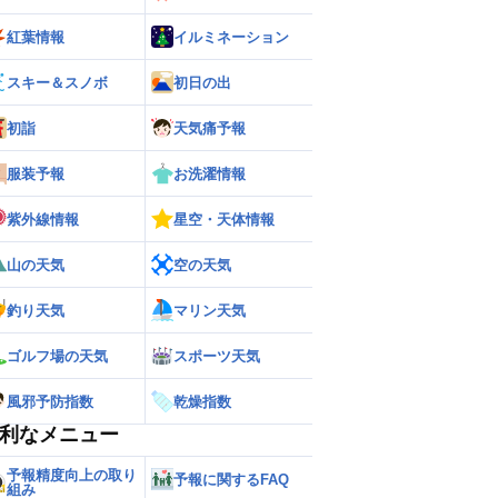
紅葉情報
イルミネーション
スキー＆スノボ
初日の出
初詣
天気痛予報
服装予報
お洗濯情報
紫外線情報
星空・天体情報
山の天気
空の天気
釣り天気
マリン天気
ゴルフ場の天気
スポーツ天気
風邪予防指数
乾燥指数
利なメニュー
予報精度向上の取り
予報に関するFAQ
組み