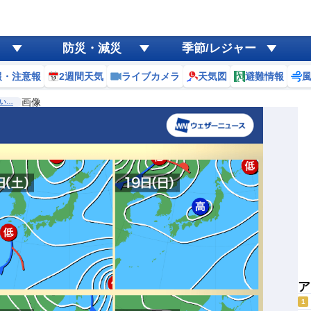
防災・減災
季節/レジャー
報・注意報
2週間天気
ライブカメラ
天気図
避難情報
画像
い…
ア
1