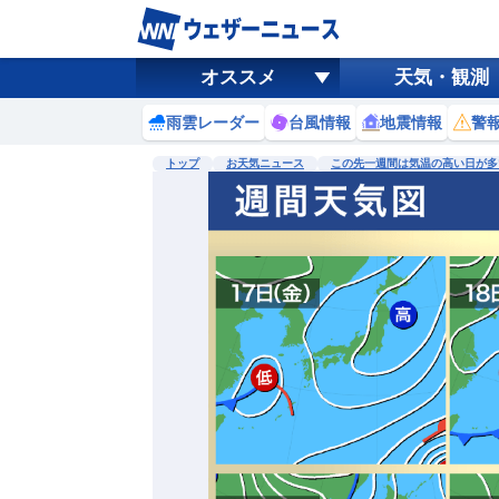
オススメ
天気・観測
雨雲レーダー
台風情報
地震情報
警
トップ
お天気ニュース
この先一週間は気温の高い日が多