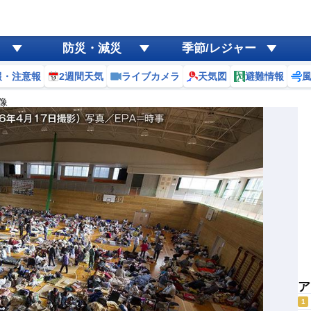
防災・減災
季節/レジャー
報・注意報
2週間天気
ライブカメラ
天気図
避難情報
像
ア
1