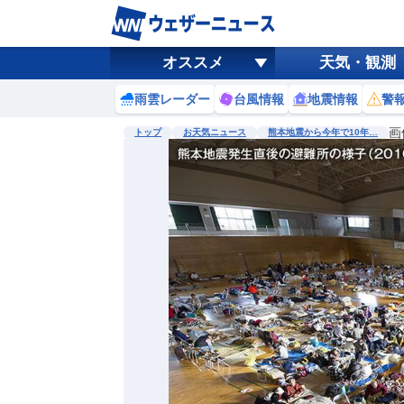
オススメ
天気・観測
雨雲レーダー
台風情報
地震情報
警
画
トップ
お天気ニュース
熊本地震から今年で10年…