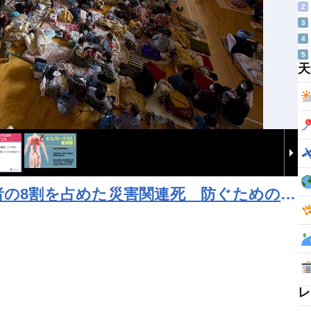
2
3
4
5
天
者の8割を占めた災害関連死 防ぐためのポ
レ