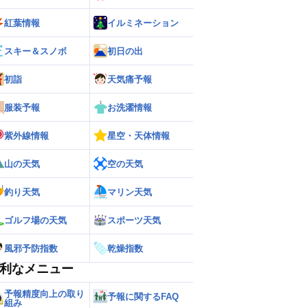
紅葉情報
イルミネーション
スキー＆スノボ
初日の出
初詣
天気痛予報
服装予報
お洗濯情報
紫外線情報
星空・天体情報
山の天気
空の天気
釣り天気
マリン天気
ゴルフ場の天気
スポーツ天気
風邪予防指数
乾燥指数
利なメニュー
予報精度向上の取り
予報に関するFAQ
組み