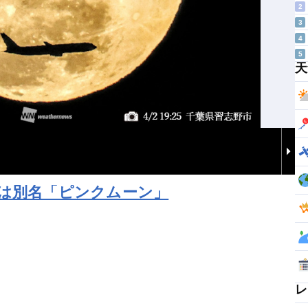
2
3
4
5
天
月は別名「ピンクムーン」
レ