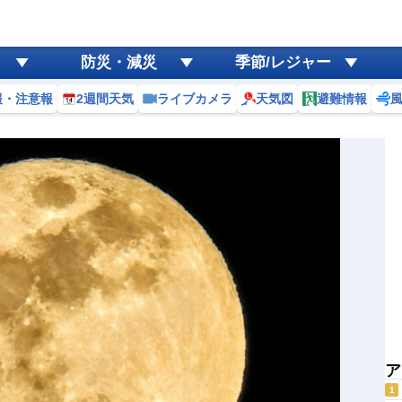
防災・減災
季節/レジャー
報・注意報
2週間天気
ライブカメラ
天気図
避難情報
ア
1