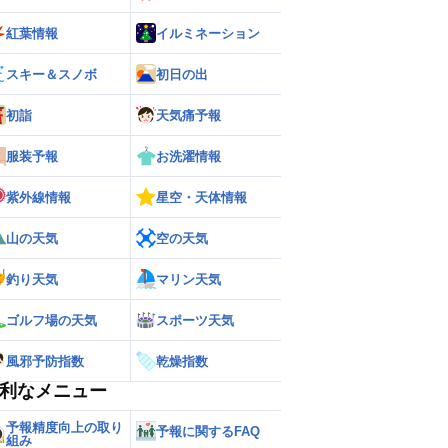
紅葉情報
イルミネーション
スキー＆スノボ
初日の出
初詣
天気痛予報
服装予報
お洗濯情報
紫外線情報
星空・天体情報
山の天気
空の天気
釣り天気
マリン天気
ゴルフ場の天気
スポーツ天気
風邪予防指数
乾燥指数
利なメニュー
予報精度向上の取り
予報に関するFAQ
組み