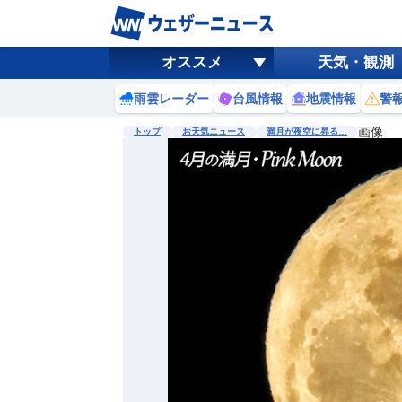
オススメ
天気・観測
雨雲レーダー
台風情報
地震情報
警
画像
トップ
お天気ニュース
満月が夜空に昇る…