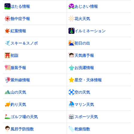
ほたる情報
あじさい情報
熱中症予報
花火天気
紅葉情報
イルミネーション
スキー＆スノボ
初日の出
初詣
天気痛予報
服装予報
お洗濯情報
紫外線情報
星空・天体情報
山の天気
空の天気
釣り天気
マリン天気
ゴルフ場の天気
スポーツ天気
風邪予防指数
乾燥指数