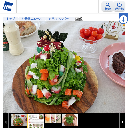
検索
現在地
雨雲レーダー
台風情報
地震情報
警報・注意報
画像
2週間天気
ラ
トップ
お天気ニュース
クリスマスパー…