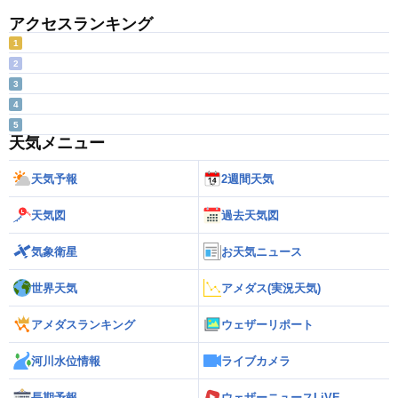
アクセスランキング
1
2
3
4
5
天気メニュー
天気予報
2週間天気
天気図
過去天気図
気象衛星
お天気ニュース
世界天気
アメダス(実況天気)
アメダスランキング
ウェザーリポート
河川水位情報
ライブカメラ
長期予報
ウェザーニュースLiVE