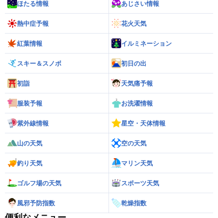
ほたる情報
あじさい情報
熱中症予報
花火天気
紅葉情報
イルミネーション
スキー＆スノボ
初日の出
初詣
天気痛予報
服装予報
お洗濯情報
紫外線情報
星空・天体情報
山の天気
空の天気
釣り天気
マリン天気
ゴルフ場の天気
スポーツ天気
風邪予防指数
乾燥指数
便利なメニュー