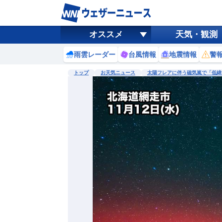
オススメ
天気・観測
雨雲レーダー
台風情報
地震情報
警
トップ
お天気ニュース
太陽フレアに伴う磁気嵐で「低緯