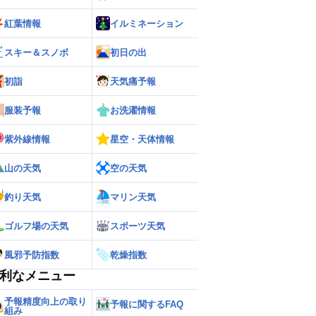
紅葉情報
イルミネーション
スキー＆スノボ
初日の出
初詣
天気痛予報
服装予報
お洗濯情報
紫外線情報
星空・天体情報
山の天気
空の天気
釣り天気
マリン天気
ゴルフ場の天気
スポーツ天気
風邪予防指数
乾燥指数
利なメニュー
予報精度向上の取り
予報に関するFAQ
組み