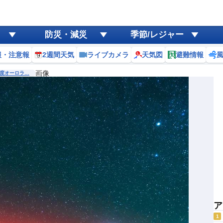
防災・減災
季節/レジャー
報・注意報
2週間天気
ライブカメラ
天気図
避難情報
画像
度オーロラ…
ア
1