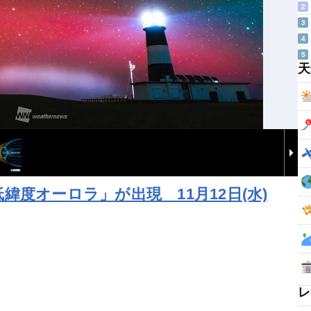
2
3
4
5
天
度オーロラ」が出現 11月12日(水)
レ