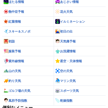
ほたる情報
あじさい情報
熱中症予報
花火天気
紅葉情報
イルミネーション
スキー＆スノボ
初日の出
初詣
天気痛予報
服装予報
お洗濯情報
紫外線情報
星空・天体情報
山の天気
空の天気
釣り天気
マリン天気
ゴルフ場の天気
スポーツ天気
風邪予防指数
乾燥指数
便利なメニュー