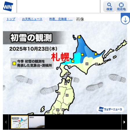
検索
現在地
雨雲レーダー
台風情報
地震情報
警報・注意報
画像
2週間天気
ラ
トップ
お天気ニュース
昨夜、北海道・…