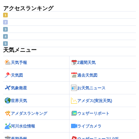
アクセスランキング
1
2
3
4
5
天気メニュー
天気予報
2週間天気
天気図
過去天気図
気象衛星
お天気ニュース
世界天気
アメダス(実況天気)
アメダスランキング
ウェザーリポート
河川水位情報
ライブカメラ
長期予報
ウェザーニュースLiVE