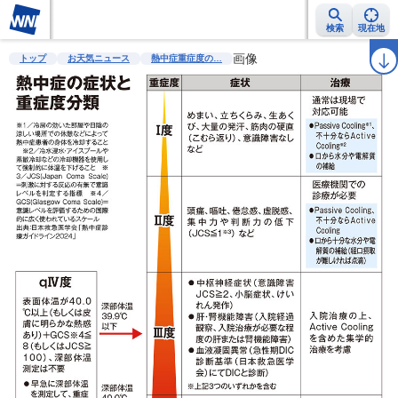
検索
現在地
雨雲レーダー
台風情報
地震情報
警報・注意報
画像
2週間天気
ラ
トップ
お天気ニュース
熱中症重症度の…