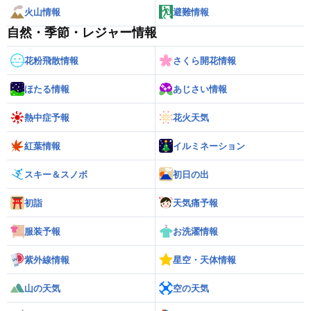
火山情報
避難情報
自然・季節・レジャー情報
花粉飛散情報
さくら開花情報
ほたる情報
あじさい情報
熱中症予報
花火天気
紅葉情報
イルミネーション
スキー＆スノボ
初日の出
初詣
天気痛予報
服装予報
お洗濯情報
紫外線情報
星空・天体情報
山の天気
空の天気