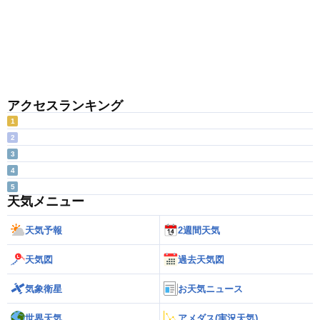
アクセスランキング
1
2
3
4
5
天気メニュー
天気予報
2週間天気
天気図
過去天気図
気象衛星
お天気ニュース
世界天気
アメダス(実況天気)