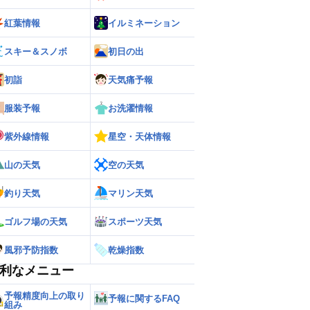
紅葉情報
イルミネーション
スキー＆スノボ
初日の出
初詣
天気痛予報
服装予報
お洗濯情報
紫外線情報
星空・天体情報
山の天気
空の天気
釣り天気
マリン天気
ゴルフ場の天気
スポーツ天気
風邪予防指数
乾燥指数
利なメニュー
予報精度向上の取り
予報に関するFAQ
組み