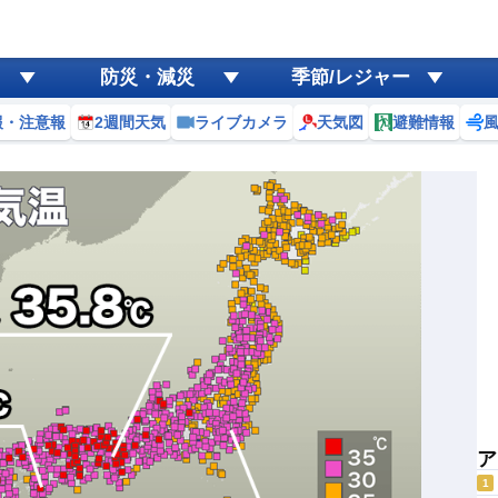
防災・減災
季節/レジャー
報・注意報
2週間天気
ライブカメラ
天気図
避難情報
ア
1