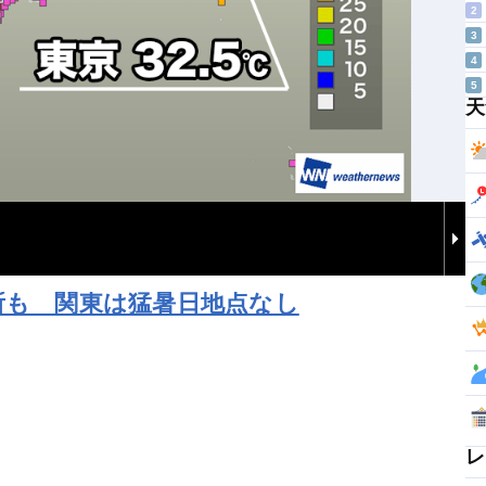
2
3
4
5
天
所も 関東は猛暑日地点なし
レ