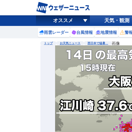
オススメ
天気・観測
雨雲レーダー
台風情報
地震情報
警
画像
トップ
お天気ニュース
西日本で猛暑…