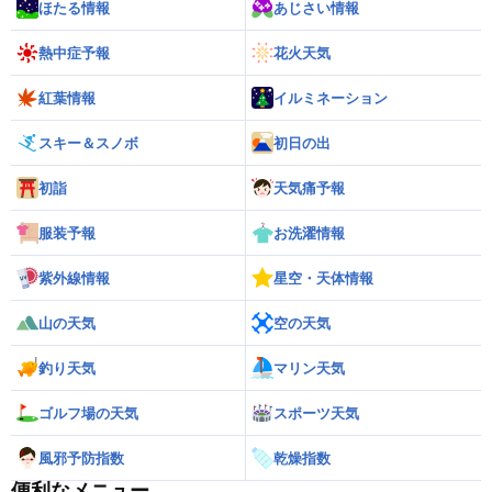
ほたる情報
あじさい情報
熱中症予報
花火天気
紅葉情報
イルミネーション
スキー＆スノボ
初日の出
初詣
天気痛予報
服装予報
お洗濯情報
紫外線情報
星空・天体情報
山の天気
空の天気
釣り天気
マリン天気
ゴルフ場の天気
スポーツ天気
風邪予防指数
乾燥指数
便利なメニュー