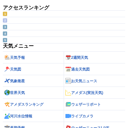
アクセスランキング
1
2
3
4
5
天気メニュー
天気予報
2週間天気
天気図
過去天気図
気象衛星
お天気ニュース
世界天気
アメダス(実況天気)
アメダスランキング
ウェザーリポート
河川水位情報
ライブカメラ
長期予報
ウェザーニュースLiVE