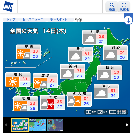
検索
現在地
雨雲レーダー
台風情報
地震情報
画像
警報・注意報
2週間天気
ラ
トップ
お天気ニュース
明日8月14日…