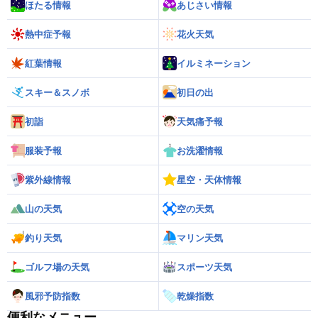
ほたる情報
あじさい情報
熱中症予報
花火天気
紅葉情報
イルミネーション
スキー＆スノボ
初日の出
初詣
天気痛予報
服装予報
お洗濯情報
紫外線情報
星空・天体情報
山の天気
空の天気
釣り天気
マリン天気
ゴルフ場の天気
スポーツ天気
風邪予防指数
乾燥指数
便利なメニュー