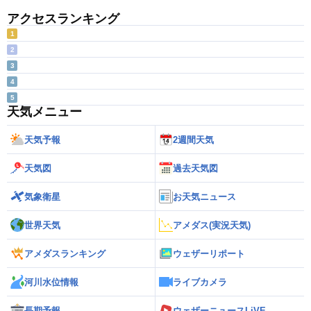
アクセスランキング
1
2
3
4
5
天気メニュー
天気予報
2週間天気
天気図
過去天気図
気象衛星
お天気ニュース
世界天気
アメダス(実況天気)
アメダスランキング
ウェザーリポート
河川水位情報
ライブカメラ
長期予報
ウェザーニュースLiVE