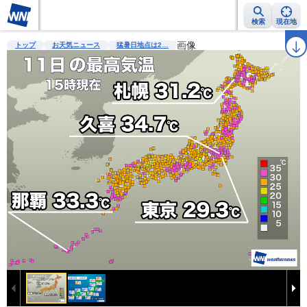
検索
現在地
雨雲レーダー
台風情報
地震情報
画像
警報・注意報
2週間天気
ラ
トップ
お天気ニュース
猛暑日地点は2…