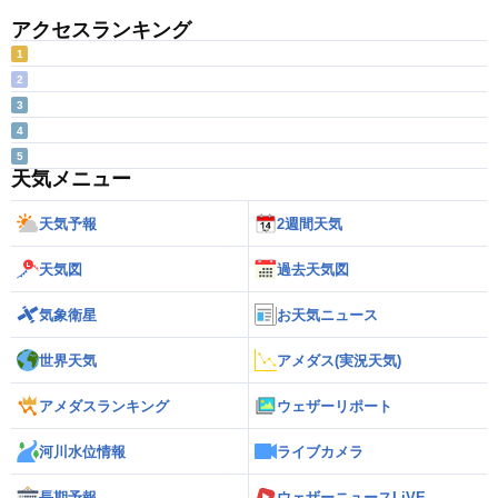
アクセスランキング
1
2
3
4
5
天気メニュー
天気予報
2週間天気
天気図
過去天気図
気象衛星
お天気ニュース
世界天気
アメダス(実況天気)
アメダスランキング
ウェザーリポート
河川水位情報
ライブカメラ
長期予報
ウェザーニュースLiVE