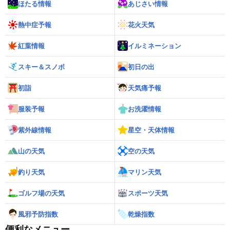
ほたる情報
あじさい情報
熱中症予報
花火天気
紅葉情報
イルミネーション
スキー＆スノボ
初日の出
初詣
天気痛予報
服装予報
お洗濯情報
紫外線情報
星空・天体情報
山の天気
空の天気
釣り天気
マリン天気
ゴルフ場の天気
スポーツ天気
風邪予防指数
乾燥指数
便利なメニュー