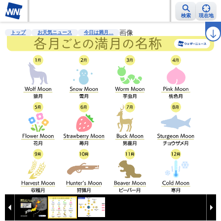
検索
現在地
雨雲レーダー
台風情報
地震情報
画像
警報・注意報
2週間天気
ラ
トップ
お天気ニュース
今日は満月…