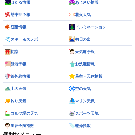
ほたる情報
あじさい情報
熱中症予報
花火天気
紅葉情報
イルミネーション
スキー＆スノボ
初日の出
初詣
天気痛予報
服装予報
お洗濯情報
紫外線情報
星空・天体情報
山の天気
空の天気
釣り天気
マリン天気
ゴルフ場の天気
スポーツ天気
風邪予防指数
乾燥指数
便利なメニュー