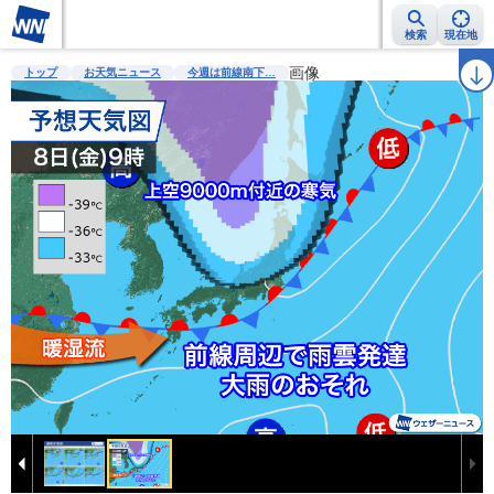
検索
現在地
雨雲レーダー
台風情報
地震情報
警報・注意報
画像
2週間天気
ラ
トップ
お天気ニュース
今週は前線南下…