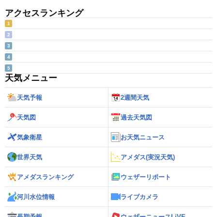
アクセスランキング
1
2
3
4
5
天気メニュー
天気予報
2週間天気
天気図
過去天気図
気象衛星
お天気ニュース
世界天気
アメダス(実況天気)
アメダスランキング
ウェザーリポート
河川水位情報
ライブカメラ
長期予報
ウェザーニュースLiVE