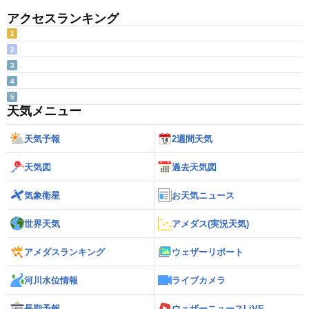
アクセスランキング
1
2
3
4
5
天気メニュー
天気予報
2週間天気
天気図
過去天気図
気象衛星
お天気ニュース
世界天気
アメダス(実況天気)
アメダスランキング
ウェザーリポート
河川水位情報
ライブカメラ
長期予報
ウェザーニュースLiVE