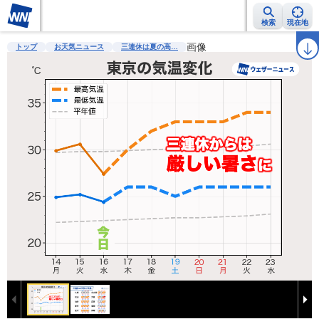
検索
現在地
雨雲レーダー
台風情報
地震情報
警報・注意報
画像
2週間天気
ラ
トップ
お天気ニュース
三連休は夏の高…