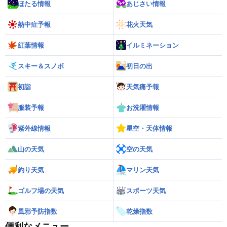
ほたる情報
あじさい情報
熱中症予報
花火天気
紅葉情報
イルミネーション
スキー＆スノボ
初日の出
初詣
天気痛予報
服装予報
お洗濯情報
紫外線情報
星空・天体情報
山の天気
空の天気
釣り天気
マリン天気
ゴルフ場の天気
スポーツ天気
風邪予防指数
乾燥指数
便利なメニュー