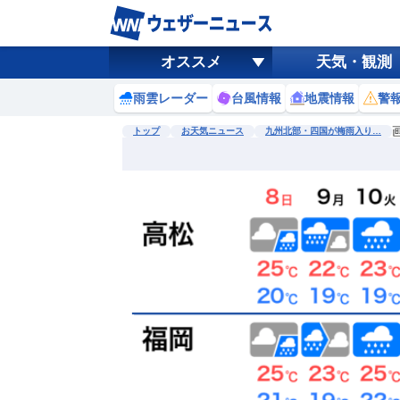
オススメ
天気・観測
雨雲レーダー
台風情報
地震情報
警
トップ
お天気ニュース
九州北部・四国が梅雨入り…