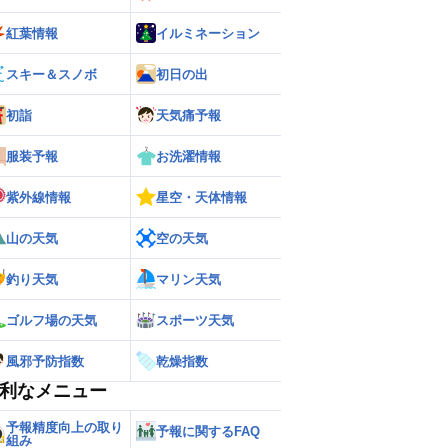
紅葉情報
イルミネーション
スキー＆スノボ
初日の出
初詣
天気痛予報
服装予報
お洗濯情報
紫外線情報
星空・天体情報
山の天気
空の天気
釣り天気
マリン天気
ゴルフ場の天気
スポーツ天気
風邪予防指数
乾燥指数
利なメニュー
予報精度向上の取り
予報に関するFAQ
組み