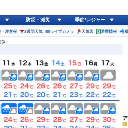
防災・減災
季節/レジャー
報・注意報
2週間天気
ライブカメラ
天気図
避難情報
画像
ア
1