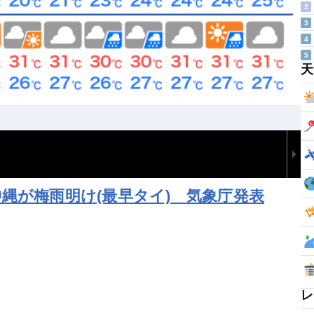
2
3
4
5
天
縄が梅雨明け(最早タイ) 気象庁発表
レ